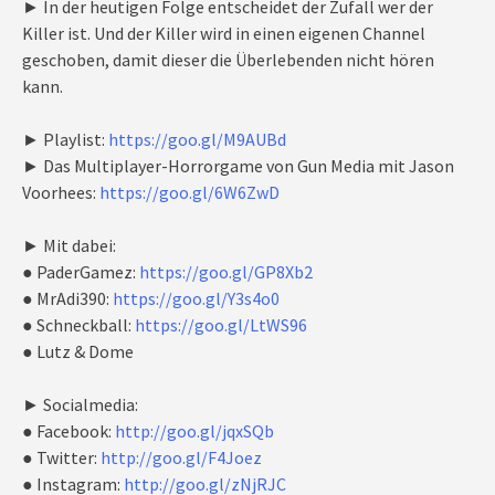
► In der heutigen Folge entscheidet der Zufall wer der
Killer ist. Und der Killer wird in einen eigenen Channel
geschoben, damit dieser die Überlebenden nicht hören
kann.
► Playlist:
https://goo.gl/M9AUBd
► Das Multiplayer-Horrorgame von Gun Media mit Jason
Voorhees:
https://goo.gl/6W6ZwD
► Mit dabei:
● PaderGamez:
https://goo.gl/GP8Xb2
● MrAdi390:
https://goo.gl/Y3s4o0
● Schneckball:
https://goo.gl/LtWS96
● Lutz & Dome
► Socialmedia:
● Facebook:
http://goo.gl/jqxSQb
● Twitter:
http://goo.gl/F4Joez
● Instagram:
http://goo.gl/zNjRJC