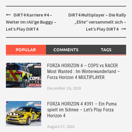
Post
DiRT4 Karriere #4 –
DiRT4 Multiplayer – Die Rally
navigation
Weiter im rAii’ge Buggy –
„Elite“ versammelt sich –
Let’s Play DiRT4
Let’s Play DiRT4
POPULAR
COMMENTS
TAGS
FORZA HORIZON 4 – COPS vs RACER
Most Wanted : Im Winterwunderland –
Forza Horizon 4 MULTIPLAYER
Dezember 16, 2018
FORZA HORIZON 4 #391 – Ein Puma
spielt im Schnee – Let’s Play Forza
Horizon 4
August 17, 2021