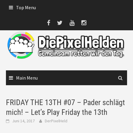
Skip
Top Menu
to
content
Main Menu
FRIDAY THE 13TH #07 – Pader schlägt
mich! – Let’s Play Friday the 13th
Juni 14, 2017
DerPixelHeld