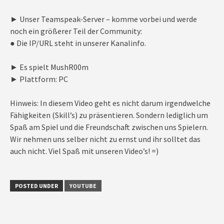
► Unser Teamspeak-Server – komme vorbei und werde
noch ein größerer Teil der Community:
● Die IP/URL steht in unserer Kanalinfo.
► Es spielt MushR00m
► Plattform: PC
Hinweis: In diesem Video geht es nicht darum irgendwelche
Fähigkeiten (Skill’s) zu präsentieren. Sondern lediglich um
Spaß am Spiel und die Freundschaft zwischen uns Spielern.
Wir nehmen uns selber nicht zu ernst und ihr solltet das
auch nicht. Viel Spaß mit unseren Video’s! =)
POSTED UNDER
YOUTUBE