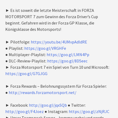
► Es ist soweit die letzte Meisterschaft in FORZA
MOTORSPORT 7 zum Gewinn des Forza Driver’s Cup
beginnt. Gefahren wird in der Forza GP Klasse, die
Königsklasse des Motorsports!
► Pilotfolge:
https://youtu.be/4UMvpAdldRE
● Playlist:
https://goo.gl/VRGHFe
● Multiplayer-Playlist:
https://goo.gl/LMN4Pp
● DLC-Review-Playlist:
https://goo.gl/8D5eec
► Forza Motorsport 7 ein Spiel von Turn 10 und Microsoft:
https://goo.gl/G7GJGG
► Forza Rewards – Belohnungssystem für Forza Spieler:
●
http://rewards.forzamotorsport.net/
► Facebook:
http://goo.gl/jqxSQb
● Twitter:
http://goo.gl/F4Joez
● Instagram:
https://goo.gl/zNjRJC
► Unser Teamspeak-Server – komme vorbei und werde