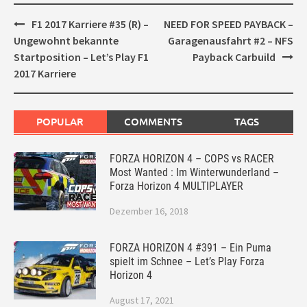
Post
F1 2017 Karriere #35 (R) –
NEED FOR SPEED PAYBACK –
navigation
Ungewohnt bekannte
Garagenausfahrt #2 – NFS
Startposition – Let’s Play F1
Payback Carbuild
2017 Karriere
POPULAR
COMMENTS
TAGS
FORZA HORIZON 4 – COPS vs RACER
Most Wanted : Im Winterwunderland –
Forza Horizon 4 MULTIPLAYER
Dezember 16, 2018
FORZA HORIZON 4 #391 – Ein Puma
spielt im Schnee – Let’s Play Forza
Horizon 4
August 17, 2021