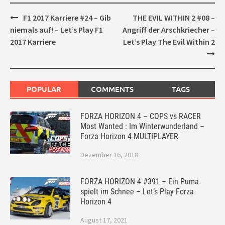
Post
F1 2017 Karriere #24 – Gib
THE EVIL WITHIN 2 #08 –
navigation
niemals auf! – Let’s Play F1
Angriff der Arschkriecher –
2017 Karriere
Let’s Play The Evil Within 2
POPULAR
COMMENTS
TAGS
FORZA HORIZON 4 – COPS vs RACER
Most Wanted : Im Winterwunderland –
Forza Horizon 4 MULTIPLAYER
Dezember 16, 2018
FORZA HORIZON 4 #391 – Ein Puma
spielt im Schnee – Let’s Play Forza
Horizon 4
August 17, 2021