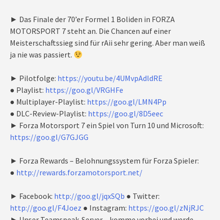
► Das Finale der 70’er Formel 1 Boliden in FORZA
MOTORSPORT 7 steht an. Die Chancen auf einer
Meisterschaftssieg sind für rAii sehr gering. Aber man weiß
ja nie was passiert.
► Pilotfolge:
https://youtu.be/4UMvpAdldRE
● Playlist:
https://goo.gl/VRGHFe
● Multiplayer-Playlist:
https://goo.gl/LMN4Pp
● DLC-Review-Playlist:
https://goo.gl/8D5eec
► Forza Motorsport 7 ein Spiel von Turn 10 und Microsoft:
https://goo.gl/G7GJGG
► Forza Rewards – Belohnungssystem für Forza Spieler:
●
http://rewards.forzamotorsport.net/
► Facebook:
http://goo.gl/jqxSQb
● Twitter:
http://goo.gl/F4Joez
● Instagram:
https://goo.gl/zNjRJC
► Unser Teamspeak-Server – komme vorbei und werde