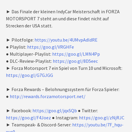
► Das Finale der kleinen IndyCar Meisterschaft in FORZA
MOTORSPORT 7 steht an und diese findet nicht auf
Strecken der USA statt.
► Pilotfolge:
https://youtu.be/4UMvpAdldRE
● Playlist:
https://goo.gl/VRGHFe
● Multiplayer-Playlist:
https://goo.gl/LMN4Pp
● DLC-Review-Playlist:
https://goo.gl/8D5eec
► Forza Motorsport 7 ein Spiel von Turn 10 und Microsoft:
https://goo.gl/G7GJGG
► Forza Rewards – Belohnungssystem für Forza Spieler:
●
http://rewards.forzamotorsport.net/
► Facebook:
https://goo.gl/jqxSQb
● Twitter:
https://goo.gl/F4Joez
● Instagram:
https://goo.gl/zNjRJC
► Teamspeak- & Discord-Server:
https://youtu.be/7F_hqu-
xue0