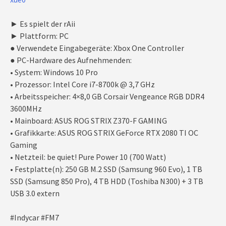
► Es spielt der rAii
► Plattform: PC
● Verwendete Eingabegeräte: Xbox One Controller
● PC-Hardware des Aufnehmenden:
• System: Windows 10 Pro
• Prozessor: Intel Core i7-8700k @ 3,7 GHz
• Arbeitsspeicher: 4×8,0 GB Corsair Vengeance RGB DDR4
3600MHz
• Mainboard: ASUS ROG STRIX Z370-F GAMING
• Grafikkarte: ASUS ROG STRIX GeForce RTX 2080 TI OC
Gaming
• Netzteil: be quiet! Pure Power 10 (700 Watt)
• Festplatte(n): 250 GB M.2 SSD (Samsung 960 Evo), 1 TB
SSD (Samsung 850 Pro), 4 TB HDD (Toshiba N300) + 3 TB
USB 3.0 extern
#Indycar #FM7