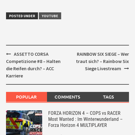
POSTED UNDER
YOUTUBE
Post
ASSETTO CORSA
RAINBOW SIX SIEGE – Wer
navigation
Competizione #8 – Halten
traut sich? – Rainbow Six
die Reifen durch? – ACC
Siege Livestream
Karriere
POPULAR
COMMENTS
TAGS
FORZA HORIZON 4 – COPS vs RACER
Most Wanted : Im Winterwunderland –
Forza Horizon 4 MULTIPLAYER