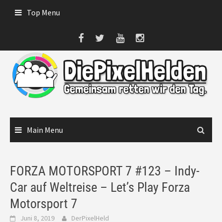
Skip
Top Menu
to
content
Main Menu
FORZA MOTORSPORT 7 #123 – Indy-
Car auf Weltreise – Let’s Play Forza
Motorsport 7
Juni 8, 2019
DerPixelHeld