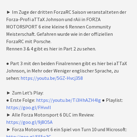
► Im Zuge der dritten ForzaRC Saison veranstalteten der
Forza-Profi aTTaX Johnson und rAii in FORZA
MOTORSPORT 6 eine kleine 6 Rennen Community
Meisterschaft. Gefahren wurde wie in der offiziellen
ForzaRC mit Porsche.
Rennen 3 & 4 gibt es hier in Part 2 zu sehen.
● Part 3 mit den beiden Finalrennen gibt es hier bei aTTaX
Johnson, in Mehr oder Weniger englischer Sprache, zu
sehen:
https://youtu.be/5GZ-Hvcj358
► Zum Let’s Play:
● Erste Folge:
https://youtu.be/Ti3HhAZH4Ig
● Playlist:
https://goo.gl/FHvvII
► Alle Forza Motorsport 6 DLC im Review:
https://goo.gl/9j8O5A
► Forza Motorsport 6 ein Spiel von Turn 10 und Microsoft:
http://goo.gl/SS5o3C