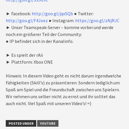
► Facebook:
http://goo.gl/jqxSQb
● Twitter:
http://goo.gl/F4Joez
● Instagram:
https://goo.gl/zNjRJC
► Unser Teamspeak-Server – komme vorbei und werde
noch ein größerer Teil der Community:
● IP befindet sich in der Kanalinfo.
► Es spielt der rAii
► Plattform: Xbox ONE
Hinweis: In diesem Video geht es nicht darum irgendwelche
Fähigkeiten (Skill’s) zu präsentieren. Sondern lediglich um
Spaß am Spiel und die Freundschaft zwischen uns Spielern.
Wir nehmen uns selber nicht zu ernst und ihr solltet das
auch nicht. Viel Spaß mit unseren Video’s! =)
POSTED UNDER
YOUTUBE