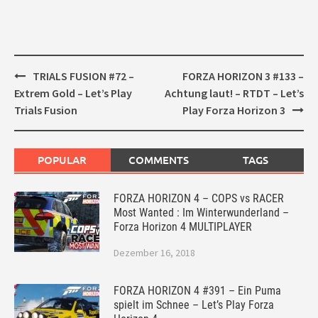
Post
TRIALS FUSION #72 –
FORZA HORIZON 3 #133 –
navigation
Extrem Gold – Let’s Play
Achtung laut! – RTDT – Let’s
Trials Fusion
Play Forza Horizon 3
POPULAR
COMMENTS
TAGS
FORZA HORIZON 4 – COPS vs RACER
Most Wanted : Im Winterwunderland –
Forza Horizon 4 MULTIPLAYER
Dezember 16, 2018
FORZA HORIZON 4 #391 – Ein Puma
spielt im Schnee – Let’s Play Forza