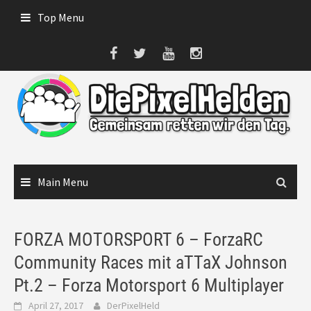
Skip
Top Menu
to
content
Main Menu
FORZA MOTORSPORT 6 – ForzaRC
Community Races mit aTTaX Johnson
Pt.2 – Forza Motorsport 6 Multiplayer
April 27, 2017
DerPixelHeld