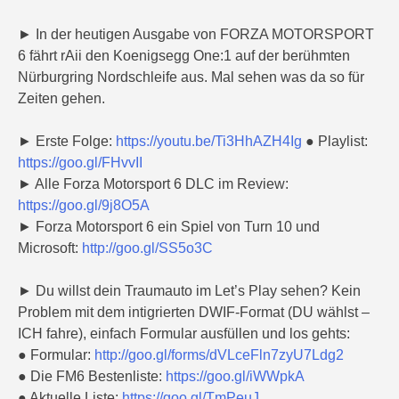
► In der heutigen Ausgabe von FORZA MOTORSPORT
6 fährt rAii den Koenigsegg One:1 auf der berühmten
Nürburgring Nordschleife aus. Mal sehen was da so für
Zeiten gehen.
► Erste Folge:
https://youtu.be/Ti3HhAZH4Ig
● Playlist:
https://goo.gl/FHvvII
► Alle Forza Motorsport 6 DLC im Review:
https://goo.gl/9j8O5A
► Forza Motorsport 6 ein Spiel von Turn 10 und
Microsoft:
http://goo.gl/SS5o3C
► Du willst dein Traumauto im Let’s Play sehen? Kein
Problem mit dem intigrierten DWIF-Format (DU wählst –
ICH fahre), einfach Formular ausfüllen und los gehts:
● Formular:
http://goo.gl/forms/dVLceFln7zyU7Ldg2
● Die FM6 Bestenliste:
https://goo.gl/iWWpkA
● Aktuelle Liste:
https://goo.gl/TmPeuJ