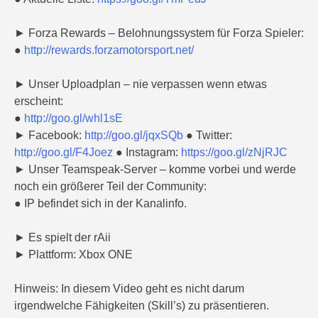
► Forza Rewards – Belohnungssystem für Forza Spieler:
●
http://rewards.forzamotorsport.net/
► Unser Uploadplan – nie verpassen wenn etwas
erscheint:
●
http://goo.gl/whl1sE
► Facebook:
http://goo.gl/jqxSQb
● Twitter:
http://goo.gl/F4Joez
● Instagram:
https://goo.gl/zNjRJC
► Unser Teamspeak-Server – komme vorbei und werde
noch ein größerer Teil der Community:
● IP befindet sich in der Kanalinfo.
► Es spielt der rAii
► Plattform: Xbox ONE
Hinweis: In diesem Video geht es nicht darum
irgendwelche Fähigkeiten (Skill’s) zu präsentieren.