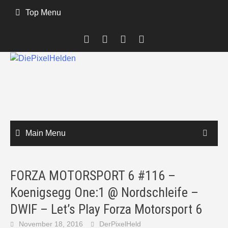
Skip
Top Menu
to
content
Main Menu
FORZA MOTORSPORT 6 #116 –
Koenigsegg One:1 @ Nordschleife –
DWIF – Let’s Play Forza Motorsport 6
November 18, 2016
DerPixelHeld