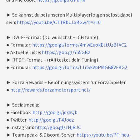
► So kannst du bei unseren Multiplayerfolgen selbst dabei
sein:
https://youtu.be/CT1RbULxBGw?t=210
► DWIF-Format (DU wünschst – ICH fahre)
● Formular:
https://goo.gl/forms/4mwEuokEttUzBfVC2
● Aktuelle Liste:
https://goo.gl/Yn5GBz
► RTDT-Format – (rAii testet dein Tuning)
● Formular:
https://goo.gl/forms/L1nSkVbPMGB8VFBG2
► Forza Rewards – Belohnungssystem für Forza Spieler:
●
http://rewards.forzamotorsport.net/
► Socialmedia:
● Facebook:
http://goo.gl/jqxSQb
● Twitter:
http://goo.gl/F4Joez
● Instagram:
http://goo.gl/zNjRJC
► Teamspeak- & Discord-Server:
https://youtu.be/7F_hqu-