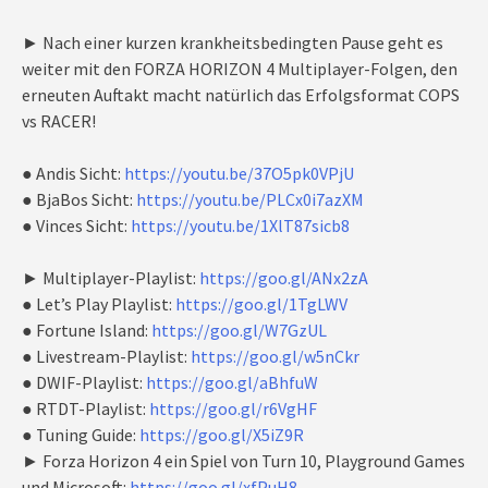
► Nach einer kurzen krankheitsbedingten Pause geht es
weiter mit den FORZA HORIZON 4 Multiplayer-Folgen, den
erneuten Auftakt macht natürlich das Erfolgsformat COPS
vs RACER!
● Andis Sicht:
https://youtu.be/37O5pk0VPjU
● BjaBos Sicht:
https://youtu.be/PLCx0i7azXM
● Vinces Sicht:
https://youtu.be/1XlT87sicb8
► Multiplayer-Playlist:
https://goo.gl/ANx2zA
● Let’s Play Playlist:
https://goo.gl/1TgLWV
● Fortune Island:
https://goo.gl/W7GzUL
● Livestream-Playlist:
https://goo.gl/w5nCkr
● DWIF-Playlist:
https://goo.gl/aBhfuW
● RTDT-Playlist:
https://goo.gl/r6VgHF
● Tuning Guide:
https://goo.gl/X5iZ9R
► Forza Horizon 4 ein Spiel von Turn 10, Playground Games
und Microsoft:
https://goo.gl/xfPuH8