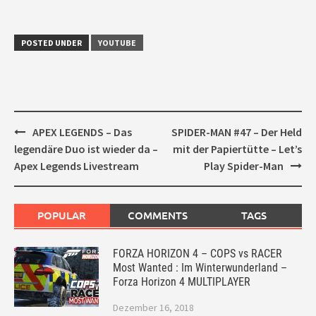
POSTED UNDER
YOUTUBE
Post
APEX LEGENDS – Das
SPIDER-MAN #47 – Der Held
navigation
legendäre Duo ist wieder da –
mit der Papiertütte – Let’s
Apex Legends Livestream
Play Spider-Man
POPULAR
COMMENTS
TAGS
FORZA HORIZON 4 – COPS vs RACER
Most Wanted : Im Winterwunderland –
Forza Horizon 4 MULTIPLAYER
Dezember 16, 2018