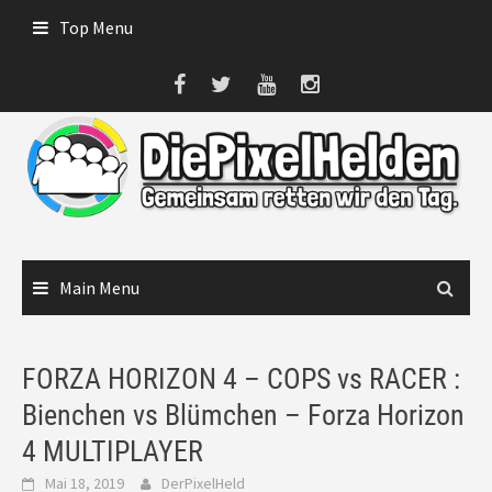
Skip
Top Menu
to
content
Main Menu
FORZA HORIZON 4 – COPS vs RACER :
Bienchen vs Blümchen – Forza Horizon
4 MULTIPLAYER
Mai 18, 2019
DerPixelHeld