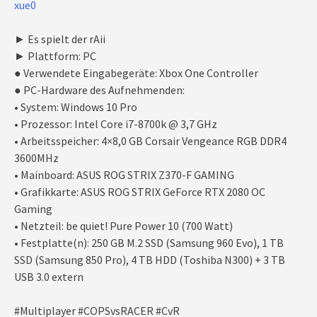
xue0
► Es spielt der rAii
► Plattform: PC
● Verwendete Eingabegeräte: Xbox One Controller
● PC-Hardware des Aufnehmenden:
• System: Windows 10 Pro
• Prozessor: Intel Core i7-8700k @ 3,7 GHz
• Arbeitsspeicher: 4×8,0 GB Corsair Vengeance RGB DDR4
3600MHz
• Mainboard: ASUS ROG STRIX Z370-F GAMING
• Grafikkarte: ASUS ROG STRIX GeForce RTX 2080 OC
Gaming
• Netzteil: be quiet! Pure Power 10 (700 Watt)
• Festplatte(n): 250 GB M.2 SSD (Samsung 960 Evo), 1 TB
SSD (Samsung 850 Pro), 4 TB HDD (Toshiba N300) + 3 TB
USB 3.0 extern
#Multiplayer #COPSvsRACER #CvR