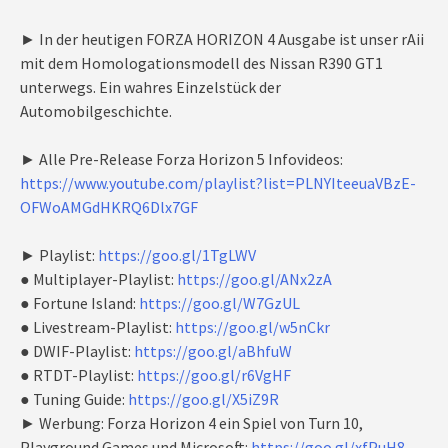
► In der heutigen FORZA HORIZON 4 Ausgabe ist unser rAii
mit dem Homologationsmodell des Nissan R390 GT1
unterwegs. Ein wahres Einzelstück der
Automobilgeschichte.
► Alle Pre-Release Forza Horizon 5 Infovideos:
https://www.youtube.com/playlist?list=PLNYIteeuaVBzE-
OFWoAMGdHKRQ6Dlx7GF
► Playlist:
https://goo.gl/1TgLWV
● Multiplayer-Playlist:
https://goo.gl/ANx2zA
● Fortune Island:
https://goo.gl/W7GzUL
● Livestream-Playlist:
https://goo.gl/w5nCkr
● DWIF-Playlist:
https://goo.gl/aBhfuW
● RTDT-Playlist:
https://goo.gl/r6VgHF
● Tuning Guide:
https://goo.gl/X5iZ9R
► Werbung: Forza Horizon 4 ein Spiel von Turn 10,
Playground Games und Microsoft:
https://goo.gl/xfPuH8