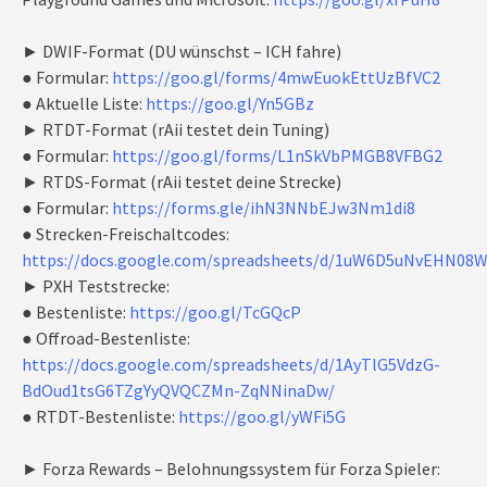
► DWIF-Format (DU wünschst – ICH fahre)
● Formular:
https://goo.gl/forms/4mwEuokEttUzBfVC2
● Aktuelle Liste:
https://goo.gl/Yn5GBz
► RTDT-Format (rAii testet dein Tuning)
● Formular:
https://goo.gl/forms/L1nSkVbPMGB8VFBG2
► RTDS-Format (rAii testet deine Strecke)
● Formular:
https://forms.gle/ihN3NNbEJw3Nm1di8
● Strecken-Freischaltcodes:
https://docs.google.com/spreadsheets/d/1uW6D5uNvEHN
► PXH Teststrecke:
● Bestenliste:
https://goo.gl/TcGQcP
● Offroad-Bestenliste:
https://docs.google.com/spreadsheets/d/1AyTlG5VdzG-
BdOud1tsG6TZgYyQVQCZMn-ZqNNinaDw/
● RTDT-Bestenliste:
https://goo.gl/yWFi5G
► Forza Rewards – Belohnungssystem für Forza Spieler: