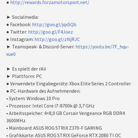
●
http://rewards.forzamotorsport.net/
► Socialmedia:
● Facebook:
http://goo.gl/jqxSQb
● Twitter:
http://goo.gl/F4Joez
● Instagram:
http://goo.gl/zNjRJC
► Teamspeak- & Discord-Server:
https://youtu.be/7F_hqu-
xue0
► Es spielt der rAii
► Plattform: PC
● Verwendete Eingabegeräte: Xbox Elite Series 2 Controller
● PC-Hardware des Aufnehmenden:
• System: Windows 10 Pro
• Prozessor: Intel Core i7-8700k @ 3,7 GHz
• Arbeitsspeicher: 4×8,0 GB Corsair Vengeance RGB DDR4
3600MHz
• Mainboard: ASUS ROG STRIX Z370-F GAMING
• Grafikkarte: ASUS ROG STRIX GeForce RTX 2080 TI OC