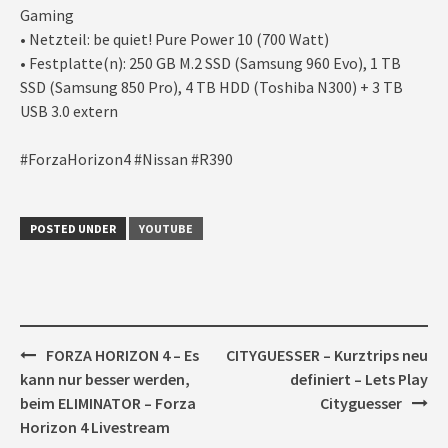
Gaming
• Netzteil: be quiet! Pure Power 10 (700 Watt)
• Festplatte(n): 250 GB M.2 SSD (Samsung 960 Evo), 1 TB
SSD (Samsung 850 Pro), 4 TB HDD (Toshiba N300) + 3 TB
USB 3.0 extern
#ForzaHorizon4 #Nissan #R390
POSTED UNDER
YOUTUBE
Post
FORZA HORIZON 4 – Es
CITYGUESSER – Kurztrips neu
navigation
kann nur besser werden,
definiert – Lets Play
beim ELIMINATOR – Forza
Cityguesser
Horizon 4 Livestream