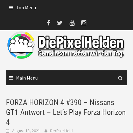
Skip
Top Menu
to
content
Main Menu
FORZA HORIZON 4 #390 – Nissans
GT1 Antwort – Let’s Play Forza Horizon
4
August 13, 2021
DerPixelHeld