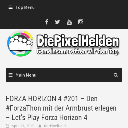
Skip
Top Menu
to
content
Main Menu
FORZA HORIZON 4 #201 – Den
#ForzaThon mit der Armbrust erlegen
– Let’s Play Forza Horizon 4
April 23, 2019
DerPixelHeld