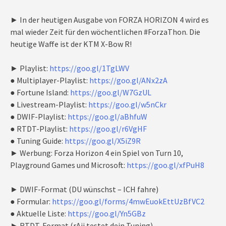
► In der heutigen Ausgabe von FORZA HORIZON 4 wird es
mal wieder Zeit für den wöchentlichen #ForzaThon. Die
heutige Waffe ist der KTM X-Bow R!
► Playlist:
https://goo.gl/1TgLWV
● Multiplayer-Playlist:
https://goo.gl/ANx2zA
● Fortune Island:
https://goo.gl/W7GzUL
● Livestream-Playlist:
https://goo.gl/w5nCkr
● DWIF-Playlist:
https://goo.gl/aBhfuW
● RTDT-Playlist:
https://goo.gl/r6VgHF
● Tuning Guide:
https://goo.gl/X5iZ9R
► Werbung: Forza Horizon 4 ein Spiel von Turn 10,
Playground Games und Microsoft:
https://goo.gl/xfPuH8
► DWIF-Format (DU wünschst – ICH fahre)
● Formular:
https://goo.gl/forms/4mwEuokEttUzBfVC2
● Aktuelle Liste:
https://goo.gl/Yn5GBz
► RTDT-Format (rAii testet dein Tuning)