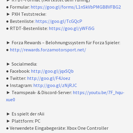
● Formular:
https://goo.gl/forms/L1nSkVbPMGB8VFBG2
► PXH Teststrecke:
● Bestenliste:
https://goo.gl/TcGQcP
● RTDT-Bestenliste:
https://goo.gl/yWFi5G
► Forza Rewards – Belohnungssystem für Forza Spieler:
●
http://rewards.forzamotorsport.net/
► Socialmedia:
● Facebook:
http://goo.gl/jqxSQb
● Twitter:
http://goo.gl/F4Joez
● Instagram:
http://goo.gl/zNjRJC
► Teamspeak- & Discord-Server:
https://youtu.be/7F_hqu-
xue0
► Es spielt der rAii
► Plattform: PC
● Verwendete Eingabegeräte: Xbox One Controller