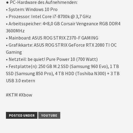
● PC-Hardware des Aufnehmenden:
• System: Windows 10 Pro
• Prozessor: Intel Core i7-8700k @ 3,7 GHz
• Arbeitsspeicher: 4×8,0 GB Corsair Vengeance RGB DDR4
3600MHz
• Mainboard: ASUS ROG STRIX Z370-F GAMING
• Grafikkarte: ASUS ROG STRIX GeForce RTX 2080 TI OC
Gaming
• Netzteil: be quiet! Pure Power 10 (700 Watt)
• Festplatte(n): 250 GB M.2 SSD (Samsung 960 Evo), 1 TB
SSD (Samsung 850 Pro), 4 TB HDD (Toshiba N300) + 3 TB
USB 3.0 extern
#KTM #Xbow
POSTED UNDER
YOUTUBE