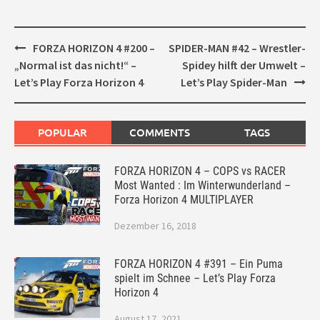
Post
FORZA HORIZON 4 #200 –
SPIDER-MAN #42 – Wrestler-
navigation
„Normal ist das nicht!“ –
Spidey hilft der Umwelt –
Let’s Play Forza Horizon 4
Let’s Play Spider-Man
POPULAR
COMMENTS
TAGS
FORZA HORIZON 4 – COPS vs RACER
Most Wanted : Im Winterwunderland –
Forza Horizon 4 MULTIPLAYER
Dezember 16, 2018
FORZA HORIZON 4 #391 – Ein Puma
spielt im Schnee – Let’s Play Forza
Horizon 4
August 17, 2021