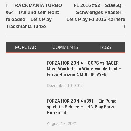
Post
TRACKMANIA TURBO
F1 2016 #53 – S1W5Q –
navigation
#64 – rAii und sein Holz:
Schwieriges Pflaster –
reloaded – Let’s Play
Let’s Play F1 2016 Karriere
Trackmania Turbo
POPULAR
COMMENTS
TAGS
FORZA HORIZON 4 – COPS vs RACER
Most Wanted : Im Winterwunderland –
Forza Horizon 4 MULTIPLAYER
Dezember 16, 2018
FORZA HORIZON 4 #391 – Ein Puma
spielt im Schnee – Let’s Play Forza
Horizon 4
August 17, 2021