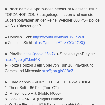
► Nach dem die Sportwagen bereits ihr Klassenduell in
FORZA HORIZON 3 ausgetragen haben sind nun die
Supersportwagen an der Reihe. Welcher 600 PS+ Bolide
weiß zu überzeugen?
● Dookies Sicht:
https://youtu.be/hfxmCW6hW30
● Zombies Sicht:
https://youtu.be/F_z-GCcJOSQ
► Playlist:
https://goo.gl/t3oj7z
● Singleplayer-Playlist:
https://goo.gl/MbnIAK
► Forza Horizon 3 ein Spiel von Turn 10, Playground
Games und Microsoft:
http://goo.gl/GJBqZi
► Endergebnis – VORSICHT SPOILERWARUNG!:
1. ThundBolt – 66 Pkt. (Ford GT)
2. rAii90 – 61,5 Pkt. (Noble M600)
3. Dookie – 54 Pkt. (Pagani Huayra)
4. KoR / rolltreppe – 52,5 Pkt. (Lamborghini Aventador