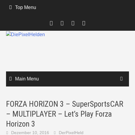
Skip
Top Menu
to
content
Main Menu
FORZA HORIZON 3 – SuperSportsCAR
– MULTIPLAYER – Let’s Play Forza
Horizon 3
Dezember 10, 2016
DerPixelHeld