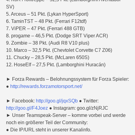
SV)
5. Arceus – 51 Pkt. (Lykan HyperSport)
6. TaminTST – 48 Pkt. (Ferrari F12tdf)
7. ViPER – 47 Pkt. (Ferrari 488 GTB)
8. progame – 46,5 Pkt. (Dodge SRT Viper ACR)
9. Zombie – 38 Pkt. (Audi R8 V10 plus)
10. Marco – 32,5 Pkt. (Chevtolet Corvette C7 Z06)
11. Chucky – 28,5 Pkt. (McLaren 650S)
12. HoseElf – 27,5 Pkt. (Lamborghini Huracán)
► Forza Rewards – Belohnungssystem für Forza Spieler:
●
http://rewards.forzamotorsport.net/
► Facebook:
http://goo.gl/jqxSQb
● Twitter:
http://goo.gl/F4Joez
● Instagram: goo.gl/zNjRJC
► Unser Teamspeak-Server – komme vorbei und werde
noch ein größerer Teil der Community:
● Die IP/URL steht in unserer Kanalinfo.