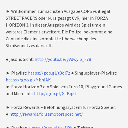
► Willkommen zur nächsten Ausgabe COPS vs illegal
STREETRACERS oder kurz gesagt CvR, hier in FORZA
HORIZON 3. In dieser Ausgabe wird das Spiel um ein
weiteres Element erweitert. Die Polizei bekommt eine
Zentrale die eine komplette Überwachung des
Straßennetzes darstellt.
● jasons Sicht:
http://youtu.be/yVdwyib_F78
► Playlist:
https://goo.gl/t3oj7z
● Singleplayer-Playlist:
https://goo.gl/MbnIAK
► Forza Horizon 3 ein Spiel von Turn 10, Playground Games
und Microsoft:
http://goo.gl/GJBqZi
► Forza Rewards – Belohnungssystem für Forza Spieler:
●
http://rewards.forzamotorsport.net/
► Facebook:
http://goo.gl/jqxSQb
● Twitter: