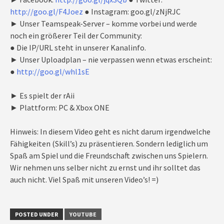
http://goo.gl/F4Joez
● Instagram: goo.gl/zNjRJC
► Unser Teamspeak-Server – komme vorbei und werde
noch ein größerer Teil der Community:
● Die IP/URL steht in unserer Kanalinfo.
► Unser Uploadplan – nie verpassen wenn etwas erscheint:
●
http://goo.gl/whl1sE
► Es spielt der rAii
► Plattform: PC & Xbox ONE
Hinweis: In diesem Video geht es nicht darum irgendwelche
Fähigkeiten (Skill’s) zu präsentieren. Sondern lediglich um
Spaß am Spiel und die Freundschaft zwischen uns Spielern.
Wir nehmen uns selber nicht zu ernst und ihr solltet das
auch nicht. Viel Spaß mit unseren Video’s! =)
POSTED UNDER
YOUTUBE