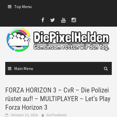
Skip
Top Menu
to
content
Main Menu
FORZA HORIZON 3 – CvR – Die Polizei
rüstet auf! – MULTIPLAYER – Let’s Play
Forza Horizon 3
Oktober 15, 2016
DerPixelHeld