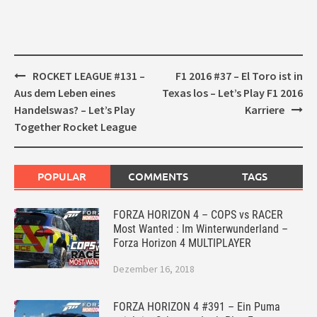
Post
ROCKET LEAGUE #131 –
F1 2016 #37 – El Toro ist in
navigation
Aus dem Leben eines
Texas los – Let’s Play F1 2016
Handelswas? – Let’s Play
Karriere
Together Rocket League
POPULAR
COMMENTS
TAGS
FORZA HORIZON 4 – COPS vs RACER
Most Wanted : Im Winterwunderland –
Forza Horizon 4 MULTIPLAYER
Dezember 16, 2018
FORZA HORIZON 4 #391 – Ein Puma