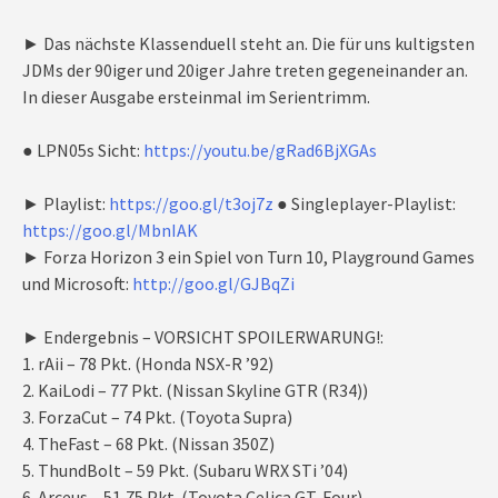
► Das nächste Klassenduell steht an. Die für uns kultigsten
JDMs der 90iger und 20iger Jahre treten gegeneinander an.
In dieser Ausgabe ersteinmal im Serientrimm.
● LPN05s Sicht:
https://youtu.be/gRad6BjXGAs
► Playlist:
https://goo.gl/t3oj7z
● Singleplayer-Playlist:
https://goo.gl/MbnIAK
► Forza Horizon 3 ein Spiel von Turn 10, Playground Games
und Microsoft:
http://goo.gl/GJBqZi
► Endergebnis – VORSICHT SPOILERWARUNG!:
1. rAii – 78 Pkt. (Honda NSX-R ’92)
2. KaiLodi – 77 Pkt. (Nissan Skyline GTR (R34))
3. ForzaCut – 74 Pkt. (Toyota Supra)
4. TheFast – 68 Pkt. (Nissan 350Z)
5. ThundBolt – 59 Pkt. (Subaru WRX STi ’04)
6. Arceus – 51,75 Pkt. (Toyota Celica GT-Four)