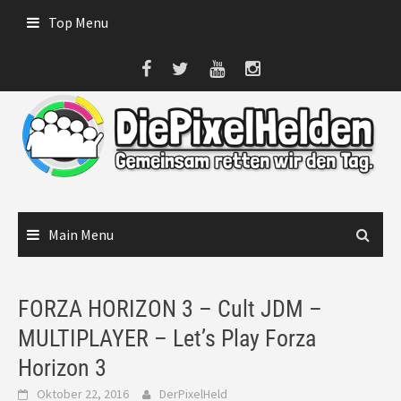
Skip
Top Menu
to
content
Main Menu
FORZA HORIZON 3 – Cult JDM –
MULTIPLAYER – Let’s Play Forza
Horizon 3
Oktober 22, 2016
DerPixelHeld