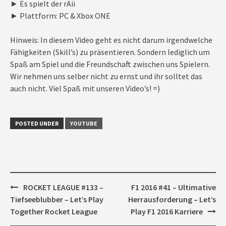
► Es spielt der rAii
► Plattform: PC & Xbox ONE
Hinweis: In diesem Video geht es nicht darum irgendwelche
Fähigkeiten (Skill’s) zu präsentieren. Sondern lediglich um
Spaß am Spiel und die Freundschaft zwischen uns Spielern.
Wir nehmen uns selber nicht zu ernst und ihr solltet das
auch nicht. Viel Spaß mit unseren Video’s! =)
POSTED UNDER
YOUTUBE
Post
ROCKET LEAGUE #133 –
F1 2016 #41 – Ultimative
navigation
Tiefseeblubber – Let’s Play
Herrausforderung – Let’s
Together Rocket League
Play F1 2016 Karriere