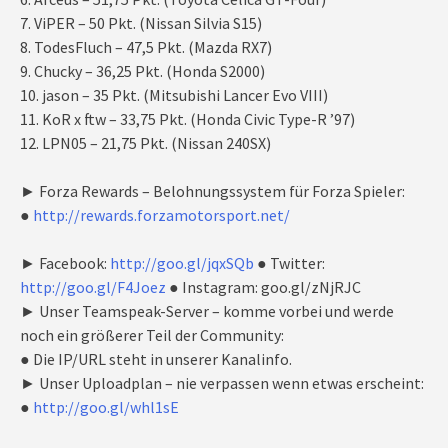
7. ViPER – 50 Pkt. (Nissan Silvia S15)
8. TodesFluch – 47,5 Pkt. (Mazda RX7)
9. Chucky – 36,25 Pkt. (Honda S2000)
10. jason – 35 Pkt. (Mitsubishi Lancer Evo VIII)
11. KoR x ftw – 33,75 Pkt. (Honda Civic Type-R ’97)
12. LPN05 – 21,75 Pkt. (Nissan 240SX)
► Forza Rewards – Belohnungssystem für Forza Spieler:
●
http://rewards.forzamotorsport.net/
► Facebook:
http://goo.gl/jqxSQb
● Twitter:
http://goo.gl/F4Joez
● Instagram: goo.gl/zNjRJC
► Unser Teamspeak-Server – komme vorbei und werde
noch ein größerer Teil der Community:
● Die IP/URL steht in unserer Kanalinfo.
► Unser Uploadplan – nie verpassen wenn etwas erscheint:
●
http://goo.gl/whl1sE