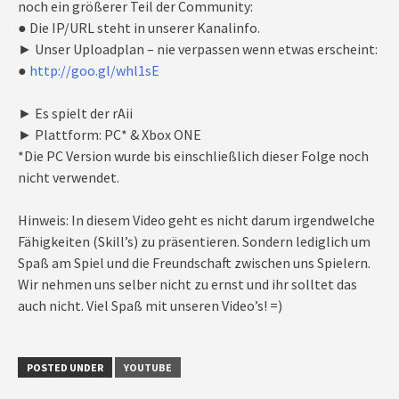
noch ein größerer Teil der Community:
● Die IP/URL steht in unserer Kanalinfo.
► Unser Uploadplan – nie verpassen wenn etwas erscheint:
●
http://goo.gl/whl1sE
► Es spielt der rAii
► Plattform: PC* & Xbox ONE
*Die PC Version wurde bis einschließlich dieser Folge noch
nicht verwendet.
Hinweis: In diesem Video geht es nicht darum irgendwelche
Fähigkeiten (Skill’s) zu präsentieren. Sondern lediglich um
Spaß am Spiel und die Freundschaft zwischen uns Spielern.
Wir nehmen uns selber nicht zu ernst und ihr solltet das
auch nicht. Viel Spaß mit unseren Video’s! =)
POSTED UNDER
YOUTUBE