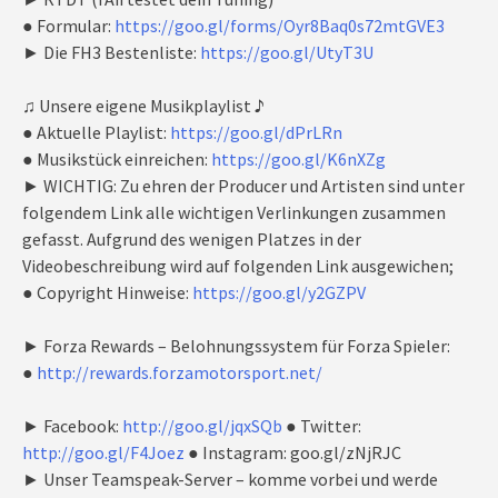
● Formular:
https://goo.gl/forms/Oyr8Baq0s72mtGVE3
► Die FH3 Bestenliste:
https://goo.gl/UtyT3U
♫ Unsere eigene Musikplaylist ♪
● Aktuelle Playlist:
https://goo.gl/dPrLRn
● Musikstück einreichen:
https://goo.gl/K6nXZg
► WICHTIG: Zu ehren der Producer und Artisten sind unter
folgendem Link alle wichtigen Verlinkungen zusammen
gefasst. Aufgrund des wenigen Platzes in der
Videobeschreibung wird auf folgenden Link ausgewichen;
● Copyright Hinweise:
https://goo.gl/y2GZPV
► Forza Rewards – Belohnungssystem für Forza Spieler:
●
http://rewards.forzamotorsport.net/
► Facebook:
http://goo.gl/jqxSQb
● Twitter:
http://goo.gl/F4Joez
● Instagram: goo.gl/zNjRJC
► Unser Teamspeak-Server – komme vorbei und werde