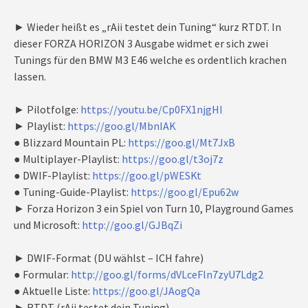
► Wieder heißt es „rAii testet dein Tuning“ kurz RTDT. In
dieser FORZA HORIZON 3 Ausgabe widmet er sich zwei
Tunings für den BMW M3 E46 welche es ordentlich krachen
lassen.
► Pilotfolge:
https://youtu.be/Cp0FX1njgHI
► Playlist:
https://goo.gl/MbnIAK
● Blizzard Mountain PL:
https://goo.gl/Mt7JxB
● Multiplayer-Playlist:
https://goo.gl/t3oj7z
● DWIF-Playlist:
https://goo.gl/pWESKt
● Tuning-Guide-Playlist:
https://goo.gl/Epu62w
► Forza Horizon 3 ein Spiel von Turn 10, Playground Games
und Microsoft:
http://goo.gl/GJBqZi
► DWIF-Format (DU wählst – ICH fahre)
● Formular:
http://goo.gl/forms/dVLceFln7zyU7Ldg2
● Aktuelle Liste:
https://goo.gl/JAogQa
► RTDT (rAii testet dein Tuning)