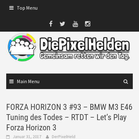
Skip
Top Menu
to
content
Main Menu
FORZA HORIZON 3 #93 – BMW M3 E46
Tuning des Todes – RTDT – Let’s Play
Forza Horizon 3
Januar 31, 2017
DerPixelHeld