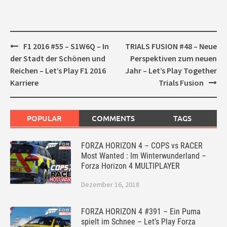
Post
F1 2016 #55 – S1W6Q – In
TRIALS FUSION #48 – Neue
navigation
der Stadt der Schönen und
Perspektiven zum neuen
Reichen – Let’s Play F1 2016
Jahr – Let’s Play Together
Karriere
Trials Fusion
POPULAR
COMMENTS
TAGS
FORZA HORIZON 4 – COPS vs RACER
Most Wanted : Im Winterwunderland –
Forza Horizon 4 MULTIPLAYER
Dezember 16, 2018
FORZA HORIZON 4 #391 – Ein Puma
spielt im Schnee – Let’s Play Forza