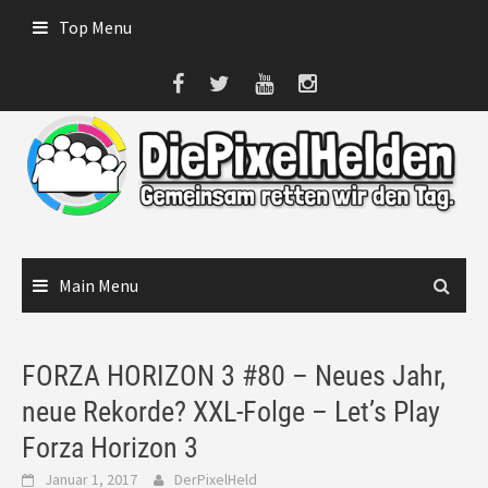
Skip
Top Menu
to
content
Main Menu
FORZA HORIZON 3 #80 – Neues Jahr,
neue Rekorde? XXL-Folge – Let’s Play
Forza Horizon 3
Januar 1, 2017
DerPixelHeld