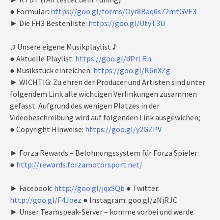
● Formular:
https://goo.gl/forms/Oyr8Baq0s72mtGVE3
► Die FH3 Bestenliste:
https://goo.gl/UtyT3U
♫ Unsere eigene Musikplaylist ♪
● Aktuelle Playlist:
https://goo.gl/dPrLRn
● Musikstück einreichen:
https://goo.gl/K6nXZg
► WICHTIG: Zu ehren der Producer und Artisten sind unter
folgendem Link alle wichtigen Verlinkungen zusammen
gefasst. Aufgrund des wenigen Platzes in der
Videobeschreibung wird auf folgenden Link ausgewichen;
● Copyright Hinweise:
https://goo.gl/y2GZPV
► Forza Rewards – Belohnungssystem für Forza Spieler:
●
http://rewards.forzamotorsport.net/
► Facebook:
http://goo.gl/jqxSQb
● Twitter:
http://goo.gl/F4Joez
● Instagram: goo.gl/zNjRJC
► Unser Teamspeak-Server – komme vorbei und werde