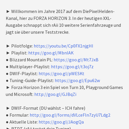
► Willkommen im Jahre 2017 auf dem DiePixelHelden-
Kanal, hier zu FORZA HORIZON 3. In der heutigen XXL-
Ausgabe schnappt sich rAii 10 weitere Serienfahrzeuge und
jagt sie über unsere Teststrecke.
► Pilotfolge:
https://youtu.be/Cp0FX1njgHI
► Playlist:
https://goo.gl/MbnIAK
● Blizzard Mountain PL:
https://goo.gl/Mt7JxB
● Multiplayer-Playlist:
https://goo.gl/t3oj7z
● DWIF-Playlist:
https://goo.gl/pWESKt
● Tuning-Guide-Playlist:
https://goo.gl/Epu62w
► Forza Horizon 3 ein Spiel von Turn 10, Playground Games
und Microsoft:
http://goo.gl/GJBqZi
► DWIF-Format (DU wählst – ICH fahre)
● Formular:
http://goo.gl/forms/dVLceFln7zyU7Ldg2
● Aktuelle Liste:
https://goo.gl/JAogQa
► RTDT (rAii testet dein Tuning)