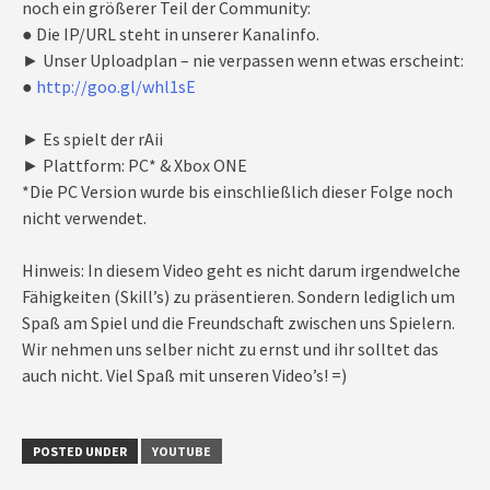
noch ein größerer Teil der Community:
● Die IP/URL steht in unserer Kanalinfo.
► Unser Uploadplan – nie verpassen wenn etwas erscheint:
●
http://goo.gl/whl1sE
► Es spielt der rAii
► Plattform: PC* & Xbox ONE
*Die PC Version wurde bis einschließlich dieser Folge noch
nicht verwendet.
Hinweis: In diesem Video geht es nicht darum irgendwelche
Fähigkeiten (Skill’s) zu präsentieren. Sondern lediglich um
Spaß am Spiel und die Freundschaft zwischen uns Spielern.
Wir nehmen uns selber nicht zu ernst und ihr solltet das
auch nicht. Viel Spaß mit unseren Video’s! =)
POSTED UNDER
YOUTUBE