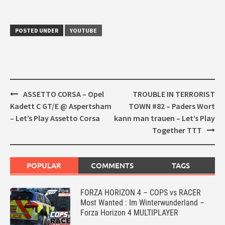
POSTED UNDER
YOUTUBE
Post
ASSETTO CORSA – Opel
TROUBLE IN TERRORIST
navigation
Kadett C GT/E @ Aspertsham
TOWN #82 – Paders Wort
– Let’s Play Assetto Corsa
kann man trauen – Let’s Play
Together TTT
POPULAR
COMMENTS
TAGS
FORZA HORIZON 4 – COPS vs RACER
Most Wanted : Im Winterwunderland –
Forza Horizon 4 MULTIPLAYER