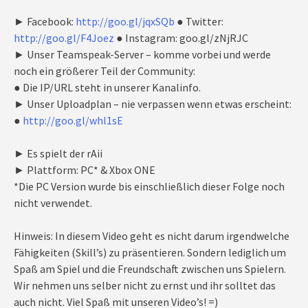
► Facebook:
http://goo.gl/jqxSQb
● Twitter:
http://goo.gl/F4Joez
● Instagram: goo.gl/zNjRJC
► Unser Teamspeak-Server – komme vorbei und werde
noch ein größerer Teil der Community:
● Die IP/URL steht in unserer Kanalinfo.
► Unser Uploadplan – nie verpassen wenn etwas erscheint:
●
http://goo.gl/whl1sE
► Es spielt der rAii
► Plattform: PC* & Xbox ONE
*Die PC Version wurde bis einschließlich dieser Folge noch
nicht verwendet.
Hinweis: In diesem Video geht es nicht darum irgendwelche
Fähigkeiten (Skill’s) zu präsentieren. Sondern lediglich um
Spaß am Spiel und die Freundschaft zwischen uns Spielern.
Wir nehmen uns selber nicht zu ernst und ihr solltet das
auch nicht. Viel Spaß mit unseren Video’s! =)