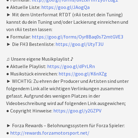
● Aktuelle Liste:
https://goo.gl/JAogQa
► Mit dem Unterformat RTDT (rAii testet dein Tuning)
kannst du dein Tuning und/oder Lackierung einreichen und
von rAii testen lassen:
● Formular:
https://goo.gl/forms/Oyr8Baq0s72mtGVE3
► Die FH3 Bestenliste:
https://goo.gl/UtyT3U
♫ Unsere eigene Musikplaylist ♪
● Aktuelle Playlist:
https://goo.gl/dPrLRn
● Musikstück einreichen:
https://goo.gl/K6nXZg
► WICHTIG: Zu ehren der Producer und Artisten sind unter
folgendem Link alle wichtigen Verlinkungen zusammen
gefasst. Aufgrund des wenigen Platzes in der
Videobeschreibung wird auf folgenden Link ausgewichen;
● Copyright Hinweise:
https://goo.gl/y2GZPV
► Forza Rewards – Belohnungssystem für Forza Spieler:
●
http://rewards.forzamotorsport.net/