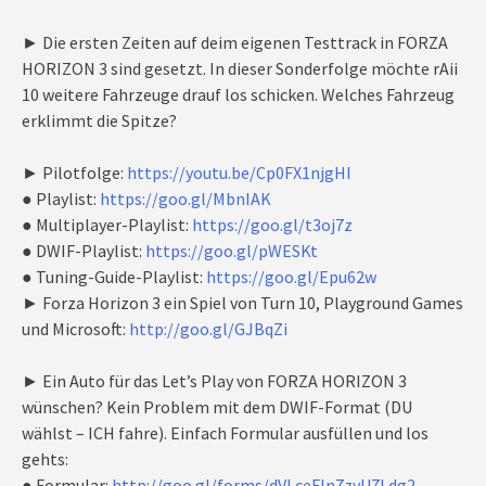
► Die ersten Zeiten auf deim eigenen Testtrack in FORZA
HORIZON 3 sind gesetzt. In dieser Sonderfolge möchte rAii
10 weitere Fahrzeuge drauf los schicken. Welches Fahrzeug
erklimmt die Spitze?
► Pilotfolge:
https://youtu.be/Cp0FX1njgHI
● Playlist:
https://goo.gl/MbnIAK
● Multiplayer-Playlist:
https://goo.gl/t3oj7z
● DWIF-Playlist:
https://goo.gl/pWESKt
● Tuning-Guide-Playlist:
https://goo.gl/Epu62w
► Forza Horizon 3 ein Spiel von Turn 10, Playground Games
und Microsoft:
http://goo.gl/GJBqZi
► Ein Auto für das Let’s Play von FORZA HORIZON 3
wünschen? Kein Problem mit dem DWIF-Format (DU
wählst – ICH fahre). Einfach Formular ausfüllen und los
gehts:
● Formular:
http://goo.gl/forms/dVLceFln7zyU7Ldg2