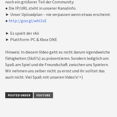
noch ein größerer Teil der Community:
● Die IP/URL steht in unserer Kanalinfo.
► Unser Uploadplan – nie verpassen wenn etwas erscheint:
●
http://goo.gl/whl1sE
► Es spielt der rAii
► Plattform: PC & Xbox ONE
Hinweis: In diesem Video geht es nicht darum irgendwelche
Fähigkeiten (Skill’s) zu präsentieren. Sondern lediglich um
Spaß am Spiel und die Freundschaft zwischen uns Spielern.
Wir nehmen uns selber nicht zu ernst und ihr solltet das
auch nicht. Viel Spaß mit unseren Video’s! =)
POSTED UNDER
YOUTUBE