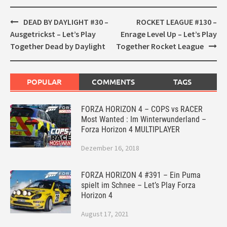
Post
DEAD BY DAYLIGHT #30 –
ROCKET LEAGUE #130 –
navigation
Ausgetrickst – Let’s Play
Enrage Level Up – Let’s Play
Together Dead by Daylight
Together Rocket League
POPULAR
COMMENTS
TAGS
FORZA HORIZON 4 – COPS vs RACER
Most Wanted : Im Winterwunderland –
Forza Horizon 4 MULTIPLAYER
Dezember 16, 2018
FORZA HORIZON 4 #391 – Ein Puma
spielt im Schnee – Let’s Play Forza
Horizon 4
August 17, 2021