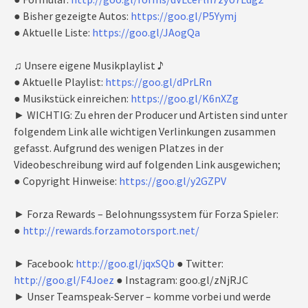
● Bisher gezeigte Autos:
https://goo.gl/P5Yymj
● Aktuelle Liste:
https://goo.gl/JAogQa
♫ Unsere eigene Musikplaylist ♪
● Aktuelle Playlist:
https://goo.gl/dPrLRn
● Musikstück einreichen:
https://goo.gl/K6nXZg
► WICHTIG: Zu ehren der Producer und Artisten sind unter
folgendem Link alle wichtigen Verlinkungen zusammen
gefasst. Aufgrund des wenigen Platzes in der
Videobeschreibung wird auf folgenden Link ausgewichen;
● Copyright Hinweise:
https://goo.gl/y2GZPV
► Forza Rewards – Belohnungssystem für Forza Spieler:
●
http://rewards.forzamotorsport.net/
► Facebook:
http://goo.gl/jqxSQb
● Twitter:
http://goo.gl/F4Joez
● Instagram: goo.gl/zNjRJC
► Unser Teamspeak-Server – komme vorbei und werde