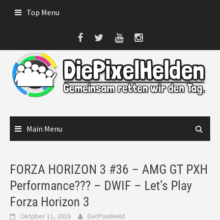
Skip
Top Menu
to
content
Main Menu
FORZA HORIZON 3 #36 – AMG GT PXH
Performance??? – DWIF – Let’s Play
Forza Horizon 3
Oktober 11, 2016
DerPixelHeld