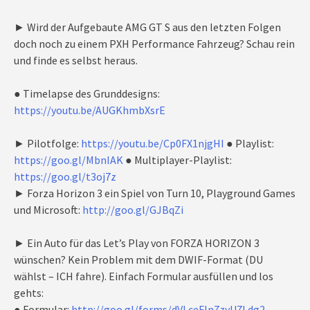
► Wird der Aufgebaute AMG GT S aus den letzten Folgen
doch noch zu einem PXH Performance Fahrzeug? Schau rein
und finde es selbst heraus.
● Timelapse des Grunddesigns:
https://youtu.be/AUGKhmbXsrE
► Pilotfolge:
https://youtu.be/Cp0FX1njgHI
● Playlist:
https://goo.gl/MbnIAK
● Multiplayer-Playlist:
https://goo.gl/t3oj7z
► Forza Horizon 3 ein Spiel von Turn 10, Playground Games
und Microsoft:
http://goo.gl/GJBqZi
► Ein Auto für das Let’s Play von FORZA HORIZON 3
wünschen? Kein Problem mit dem DWIF-Format (DU
wählst – ICH fahre). Einfach Formular ausfüllen und los
gehts:
● Formular:
http://goo.gl/forms/dVLceFln7zyU7Ldg2