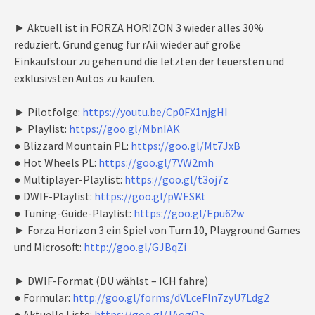
► Aktuell ist in FORZA HORIZON 3 wieder alles 30%
reduziert. Grund genug für rAii wieder auf große
Einkaufstour zu gehen und die letzten der teuersten und
exklusivsten Autos zu kaufen.
► Pilotfolge:
https://youtu.be/Cp0FX1njgHI
► Playlist:
https://goo.gl/MbnIAK
● Blizzard Mountain PL:
https://goo.gl/Mt7JxB
● Hot Wheels PL:
https://goo.gl/7VW2mh
● Multiplayer-Playlist:
https://goo.gl/t3oj7z
● DWIF-Playlist:
https://goo.gl/pWESKt
● Tuning-Guide-Playlist:
https://goo.gl/Epu62w
► Forza Horizon 3 ein Spiel von Turn 10, Playground Games
und Microsoft:
http://goo.gl/GJBqZi
► DWIF-Format (DU wählst – ICH fahre)
● Formular:
http://goo.gl/forms/dVLceFln7zyU7Ldg2
● Aktuelle Liste:
https://goo.gl/JAogQa