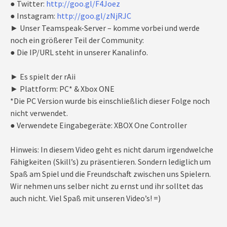
● Twitter:
http://goo.gl/F4Joez
● Instagram:
http://goo.gl/zNjRJC
► Unser Teamspeak-Server – komme vorbei und werde
noch ein größerer Teil der Community:
● Die IP/URL steht in unserer Kanalinfo.
► Es spielt der rAii
► Plattform: PC* & Xbox ONE
*Die PC Version wurde bis einschließlich dieser Folge noch
nicht verwendet.
● Verwendete Eingabegeräte: XBOX One Controller
Hinweis: In diesem Video geht es nicht darum irgendwelche
Fähigkeiten (Skill’s) zu präsentieren. Sondern lediglich um
Spaß am Spiel und die Freundschaft zwischen uns Spielern.
Wir nehmen uns selber nicht zu ernst und ihr solltet das
auch nicht. Viel Spaß mit unseren Video’s! =)