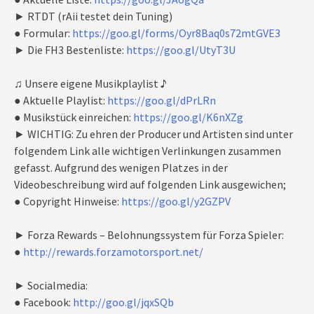
► RTDT (rAii testet dein Tuning)
● Formular:
https://goo.gl/forms/Oyr8Baq0s72mtGVE3
► Die FH3 Bestenliste:
https://goo.gl/UtyT3U
♫ Unsere eigene Musikplaylist ♪
● Aktuelle Playlist:
https://goo.gl/dPrLRn
● Musikstück einreichen:
https://goo.gl/K6nXZg
► WICHTIG: Zu ehren der Producer und Artisten sind unter
folgendem Link alle wichtigen Verlinkungen zusammen
gefasst. Aufgrund des wenigen Platzes in der
Videobeschreibung wird auf folgenden Link ausgewichen;
● Copyright Hinweise:
https://goo.gl/y2GZPV
► Forza Rewards – Belohnungssystem für Forza Spieler:
●
http://rewards.forzamotorsport.net/
► Socialmedia:
● Facebook:
http://goo.gl/jqxSQb