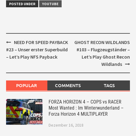
POSTED UNDER
YOUTUBE
Post
NEED FOR SPEED PAYBACK
GHOST RECON WILDLANDS
navigation
#23 – Unser erster Superbuild
#103 – Flugzeugständer –
– Let’s Play NFS Payback
Let’s Play Ghost Recon
Wildlands
POPULAR
COMMENTS
TAGS
FORZA HORIZON 4 – COPS vs RACER
Most Wanted : Im Winterwunderland –
Forza Horizon 4 MULTIPLAYER
Dezember 16, 2018