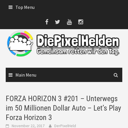
Skip
Top Menu
to
content
Main Menu
FORZA HORIZON 3 #201 – Unterwegs
im 50 Millionen Dollar Auto – Let’s Play
Forza Horizon 3
November 22, 2017
DerPixelHeld