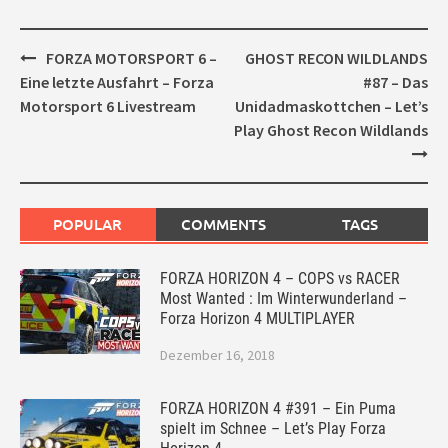
Post
FORZA MOTORSPORT 6 –
GHOST RECON WILDLANDS
navigation
Eine letzte Ausfahrt – Forza
#87 – Das
Motorsport 6 Livestream
Unidadmaskottchen – Let’s
Play Ghost Recon Wildlands
POPULAR
COMMENTS
TAGS
FORZA HORIZON 4 – COPS vs RACER
Most Wanted : Im Winterwunderland –
Forza Horizon 4 MULTIPLAYER
Dezember 16, 2018
FORZA HORIZON 4 #391 – Ein Puma
spielt im Schnee – Let’s Play Forza