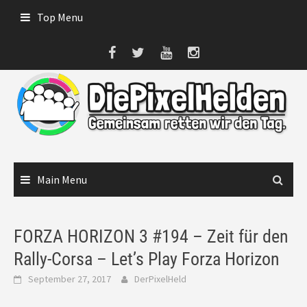
Skip
Top Menu
to
content
Main Menu
FORZA HORIZON 3 #194 – Zeit für den
Rally-Corsa – Let’s Play Forza Horizon
September 27, 2017
DerPixelHeld