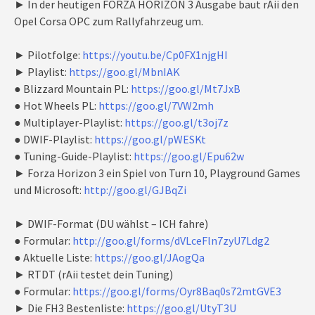
► In der heutigen FORZA HORIZON 3 Ausgabe baut rAii den
Opel Corsa OPC zum Rallyfahrzeug um.
► Pilotfolge:
https://youtu.be/Cp0FX1njgHI
► Playlist:
https://goo.gl/MbnIAK
● Blizzard Mountain PL:
https://goo.gl/Mt7JxB
● Hot Wheels PL:
https://goo.gl/7VW2mh
● Multiplayer-Playlist:
https://goo.gl/t3oj7z
● DWIF-Playlist:
https://goo.gl/pWESKt
● Tuning-Guide-Playlist:
https://goo.gl/Epu62w
► Forza Horizon 3 ein Spiel von Turn 10, Playground Games
und Microsoft:
http://goo.gl/GJBqZi
► DWIF-Format (DU wählst – ICH fahre)
● Formular:
http://goo.gl/forms/dVLceFln7zyU7Ldg2
● Aktuelle Liste:
https://goo.gl/JAogQa
► RTDT (rAii testet dein Tuning)
● Formular:
https://goo.gl/forms/Oyr8Baq0s72mtGVE3
► Die FH3 Bestenliste:
https://goo.gl/UtyT3U