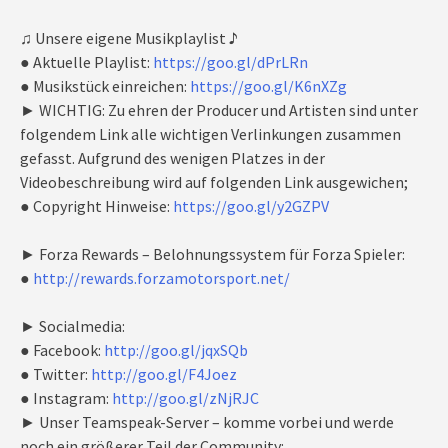
♫ Unsere eigene Musikplaylist ♪
● Aktuelle Playlist:
https://goo.gl/dPrLRn
● Musikstück einreichen:
https://goo.gl/K6nXZg
► WICHTIG: Zu ehren der Producer und Artisten sind unter
folgendem Link alle wichtigen Verlinkungen zusammen
gefasst. Aufgrund des wenigen Platzes in der
Videobeschreibung wird auf folgenden Link ausgewichen;
● Copyright Hinweise:
https://goo.gl/y2GZPV
► Forza Rewards – Belohnungssystem für Forza Spieler:
●
http://rewards.forzamotorsport.net/
► Socialmedia:
● Facebook:
http://goo.gl/jqxSQb
● Twitter:
http://goo.gl/F4Joez
● Instagram:
http://goo.gl/zNjRJC
► Unser Teamspeak-Server – komme vorbei und werde
noch ein größerer Teil der Community: