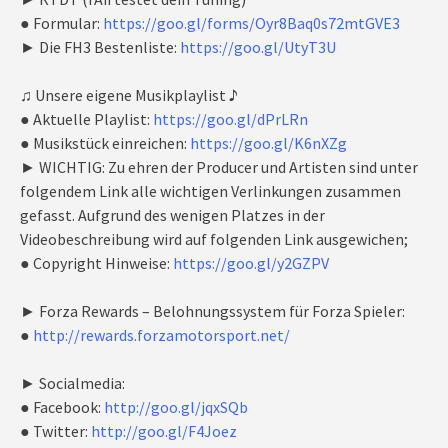
● Formular:
https://goo.gl/forms/Oyr8Baq0s72mtGVE3
► Die FH3 Bestenliste:
https://goo.gl/UtyT3U
♫ Unsere eigene Musikplaylist ♪
● Aktuelle Playlist:
https://goo.gl/dPrLRn
● Musikstück einreichen:
https://goo.gl/K6nXZg
► WICHTIG: Zu ehren der Producer und Artisten sind unter
folgendem Link alle wichtigen Verlinkungen zusammen
gefasst. Aufgrund des wenigen Platzes in der
Videobeschreibung wird auf folgenden Link ausgewichen;
● Copyright Hinweise:
https://goo.gl/y2GZPV
► Forza Rewards – Belohnungssystem für Forza Spieler:
●
http://rewards.forzamotorsport.net/
► Socialmedia:
● Facebook:
http://goo.gl/jqxSQb
● Twitter:
http://goo.gl/F4Joez