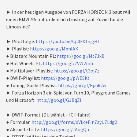
► In der heutigen Ausgabe von FORZA HORIZON 3 baut rAii
einen BMW M5 mit ordentlich Leistung auf. Zuviel für die
Limousine?
► Pilotfolge:
https://youtu.be/Cp0FX1njgHI
► Playlist:
https://goo.gl/MbnIAK
● Blizzard Mountain PL:
https://goo.gl/Mt7JxB
● Hot Wheels PL:
https://goo.gl/7VW2mh
● Multiplayer-Playlist:
https://goo.gl/t3oj7z
● DWIF-Playlist:
https://goo.gl/pWESKt
● Tuning-Guide-Playlist:
https://goo.gl/Epu62w
► Forza Horizon 3 ein Spiel von Turn 10, Playground Games
und Microsoft:
http://goo.gl/GJBqZi
► DWIF-Format (DU wählst – ICH fahre)
● Formular:
http://goo.gl/forms/dVLceFln7zyU7Ldg2
● Aktuelle Liste:
https://goo.gl/JAogQa
► RTDT (rAii testet dein Tuning)