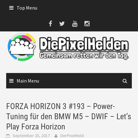
Skip
Top Menu
to
content
Main Menu
FORZA HORIZON 3 #193 – Power-
Tuning für den BMW M5 – DWIF – Let’s
Play Forza Horizon
September 25, 2017
DerPixelHeld