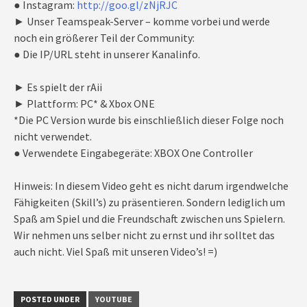
● Instagram:
http://goo.gl/zNjRJC
► Unser Teamspeak-Server – komme vorbei und werde
noch ein größerer Teil der Community:
● Die IP/URL steht in unserer Kanalinfo.
► Es spielt der rAii
► Plattform: PC* & Xbox ONE
*Die PC Version wurde bis einschließlich dieser Folge noch
nicht verwendet.
● Verwendete Eingabegeräte: XBOX One Controller
Hinweis: In diesem Video geht es nicht darum irgendwelche
Fähigkeiten (Skill’s) zu präsentieren. Sondern lediglich um
Spaß am Spiel und die Freundschaft zwischen uns Spielern.
Wir nehmen uns selber nicht zu ernst und ihr solltet das
auch nicht. Viel Spaß mit unseren Video’s! =)
POSTED UNDER
YOUTUBE