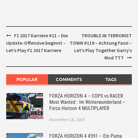
Post
F1 2017 Karriere #21 – Die
TROUBLE IN TERRORIST
navigation
Update-Offensive beginnt –
TOWN #119 – Achtung Fass! –
Let’s Play F1 2017 Karriere
Let’s Play Together Garry’s
Mod TTT
POPULAR
COMMENTS
TAGS
FORZA HORIZON 4 – COPS vs RACER
Most Wanted : Im Winterwunderland –
Forza Horizon 4 MULTIPLAYER
Dezember 16, 2018
FORZA HORIZON 4 #391 – Ein Puma