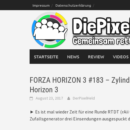
Skip
Impressum
Datenschutzerklärung
to
content
STARTSEITE
NEWS
REVIEW
VIDEOS
FORZA HORIZON 3 #183 – Zylinder
Horizon 3
August 23, 2017
DerPixelHeld
► Es ist mal wieder Zeit für eine Runde RTDT (rAi
Zufallsgenerator drei Einsendungen ausgespuckt di