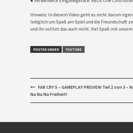
● Verwendete Eingabegeräte: XBOX One Controlle
Hinweis: In diesem Video geht es nicht darum irgen
lediglich um Spaß am Spiel und die Freundschaft zw
und ihr solltet das auch nicht. Viel Spaß mit unseren
POSTED UNDER
YOUTUBE
Post
FAR CRY 5 – GAMEPLAY PREVIEW Teil 2 von 3 – N
navigation
Na Na Na Freiheit!