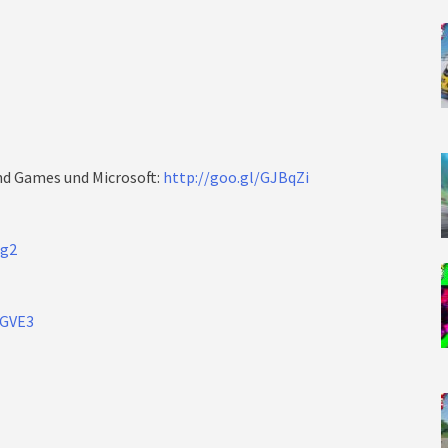
und Games und Microsoft:
http://goo.gl/GJBqZi
dg2
tGVE3