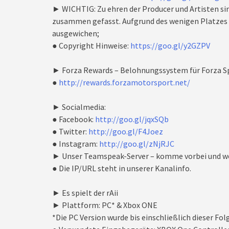
► WICHTIG: Zu ehren der Producer und Artisten si
zusammen gefasst. Aufgrund des wenigen Platzes i
ausgewichen;
● Copyright Hinweise:
https://goo.gl/y2GZPV
► Forza Rewards – Belohnungssystem für Forza Sp
●
http://rewards.forzamotorsport.net/
► Socialmedia:
● Facebook:
http://goo.gl/jqxSQb
● Twitter:
http://goo.gl/F4Joez
● Instagram:
http://goo.gl/zNjRJC
► Unser Teamspeak-Server – komme vorbei und we
● Die IP/URL steht in unserer Kanalinfo.
► Es spielt der rAii
► Plattform: PC* & Xbox ONE
*Die PC Version wurde bis einschließlich dieser Fo