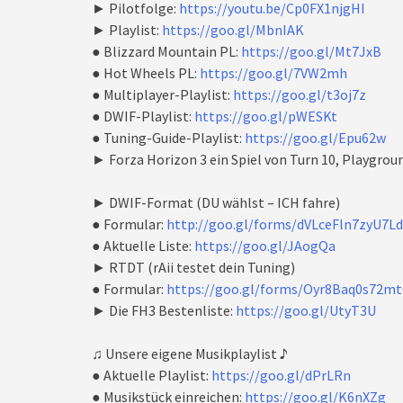
► Pilotfolge:
https://youtu.be/Cp0FX1njgHI
► Playlist:
https://goo.gl/MbnIAK
● Blizzard Mountain PL:
https://goo.gl/Mt7JxB
● Hot Wheels PL:
https://goo.gl/7VW2mh
● Multiplayer-Playlist:
https://goo.gl/t3oj7z
● DWIF-Playlist:
https://goo.gl/pWESKt
● Tuning-Guide-Playlist:
https://goo.gl/Epu62w
► Forza Horizon 3 ein Spiel von Turn 10, Playgro
► DWIF-Format (DU wählst – ICH fahre)
● Formular:
http://goo.gl/forms/dVLceFln7zyU7L
● Aktuelle Liste:
https://goo.gl/JAogQa
► RTDT (rAii testet dein Tuning)
● Formular:
https://goo.gl/forms/Oyr8Baq0s72m
► Die FH3 Bestenliste:
https://goo.gl/UtyT3U
♫ Unsere eigene Musikplaylist ♪
● Aktuelle Playlist:
https://goo.gl/dPrLRn
● Musikstück einreichen:
https://goo.gl/K6nXZg