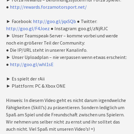
●
http://rewards.forzamotorsport.net/
► Facebook:
http://goo.gl/jqxSQb
● Twitter:
http://goo.gl/F4Joez
● Instagram: goo.gl/zNjRJC
► Unser Teamspeak-Server – komme vorbei und werde
noch ein größerer Teil der Community:
● Die IP/URL steht in unserer Kanalinfo.
► Unser Uploadplan – nie verpassen wenn etwas erscheint:
●
http://goo.gl/whl1sE
► Es spielt der rAii
► Plattform: PC & Xbox ONE
Hinweis: In diesem Video geht es nicht darum irgendwelche
Fähigkeiten (Skill’s) zu präsentieren. Sondern lediglich um
Spaß am Spiel und die Freundschaft zwischen uns Spielern.
Wir nehmen uns selber nicht zu ernst und ihr solltet das
auch nicht. Viel Spaß mit unseren Video’s! =)