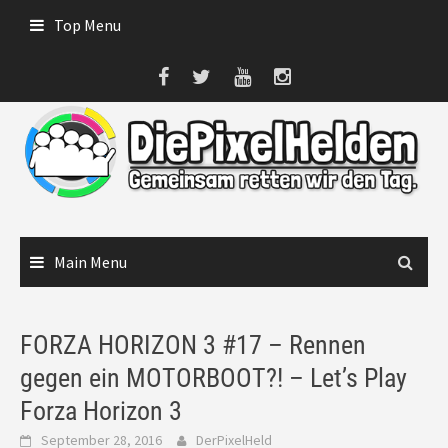
Skip
Top Menu
to
content
Main Menu
FORZA HORIZON 3 #17 – Rennen
gegen ein MOTORBOOT?! – Let’s Play
Forza Horizon 3
September 28, 2016
DerPixelHeld