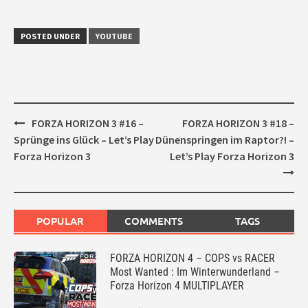
POSTED UNDER
YOUTUBE
Post
FORZA HORIZON 3 #16 –
FORZA HORIZON 3 #18 –
navigation
Sprünge ins Glück – Let’s Play
Dünenspringen im Raptor?! –
Forza Horizon 3
Let’s Play Forza Horizon 3
POPULAR
COMMENTS
TAGS
FORZA HORIZON 4 – COPS vs RACER
Most Wanted : Im Winterwunderland –
Forza Horizon 4 MULTIPLAYER