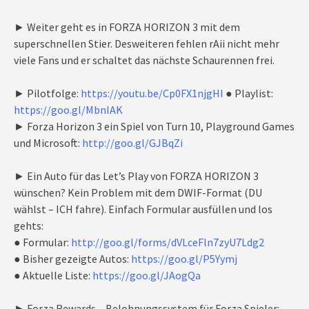
► Weiter geht es in FORZA HORIZON 3 mit dem
superschnellen Stier. Desweiteren fehlen rAii nicht mehr
viele Fans und er schaltet das nächste Schaurennen frei.
► Pilotfolge:
https://youtu.be/Cp0FX1njgHI
● Playlist:
https://goo.gl/MbnIAK
► Forza Horizon 3 ein Spiel von Turn 10, Playground Games
und Microsoft:
http://goo.gl/GJBqZi
► Ein Auto für das Let’s Play von FORZA HORIZON 3
wünschen? Kein Problem mit dem DWIF-Format (DU
wählst – ICH fahre). Einfach Formular ausfüllen und los
gehts:
● Formular:
http://goo.gl/forms/dVLceFln7zyU7Ldg2
● Bisher gezeigte Autos:
https://goo.gl/P5Yymj
● Aktuelle Liste:
https://goo.gl/JAogQa
► Forza Rewards – Belohnungssystem für Forza Spieler: