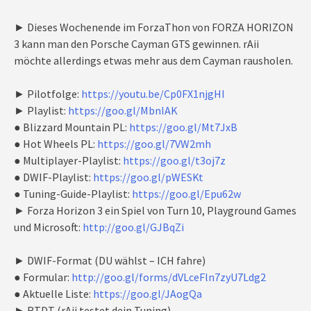
► Dieses Wochenende im ForzaThon von FORZA HORIZON
3 kann man den Porsche Cayman GTS gewinnen. rAii
möchte allerdings etwas mehr aus dem Cayman rausholen.
► Pilotfolge:
https://youtu.be/Cp0FX1njgHI
► Playlist:
https://goo.gl/MbnIAK
● Blizzard Mountain PL:
https://goo.gl/Mt7JxB
● Hot Wheels PL:
https://goo.gl/7VW2mh
● Multiplayer-Playlist:
https://goo.gl/t3oj7z
● DWIF-Playlist:
https://goo.gl/pWESKt
● Tuning-Guide-Playlist:
https://goo.gl/Epu62w
► Forza Horizon 3 ein Spiel von Turn 10, Playground Games
und Microsoft:
http://goo.gl/GJBqZi
► DWIF-Format (DU wählst – ICH fahre)
● Formular:
http://goo.gl/forms/dVLceFln7zyU7Ldg2
● Aktuelle Liste:
https://goo.gl/JAogQa
► RTDT (rAii testet dein Tuning)