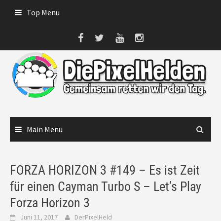
Skip
Top Menu
to
content
Main Menu
FORZA HORIZON 3 #149 – Es ist Zeit
für einen Cayman Turbo S – Let’s Play
Forza Horizon 3
Juni 11, 2017
DerPixelHeld