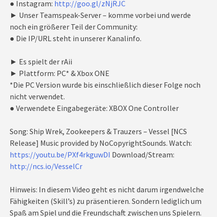
● Instagram:
http://goo.gl/zNjRJC
► Unser Teamspeak-Server – komme vorbei und werde
noch ein größerer Teil der Community:
● Die IP/URL steht in unserer Kanalinfo.
► Es spielt der rAii
► Plattform: PC* & Xbox ONE
*Die PC Version wurde bis einschließlich dieser Folge noch
nicht verwendet.
● Verwendete Eingabegeräte: XBOX One Controller
Song: Ship Wrek, Zookeepers & Trauzers – Vessel [NCS
Release] Music provided by NoCopyrightSounds. Watch:
https://youtu.be/PXf4rkguwDI
Download/Stream:
http://ncs.io/VesselCr
Hinweis: In diesem Video geht es nicht darum irgendwelche
Fähigkeiten (Skill’s) zu präsentieren. Sondern lediglich um
Spaß am Spiel und die Freundschaft zwischen uns Spielern.