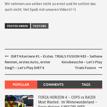
Wir nehmen uns selber nicht zu ernst und ihr solltet das
auch nicht. Viel Spaß mit unseren Video’s! =)
POSTED UNDER
YOUTUBE
Post
DiRT4 Karriere #1 – Erstes
TRIALS FUSION #83 – Seltene
navigation
Rennen, erstes Auto, erster
Kinobesuche – Let’s Play
Sieg?! – Let’s Play DiRT4
Trials Fusion
POPULAR
COMMENTS
TAGS
FORZA HORIZON 4 – COPS vs RACER
Most Wanted : Im Winterwunderland –
Forza Horizon 4 MULTIPLAYER