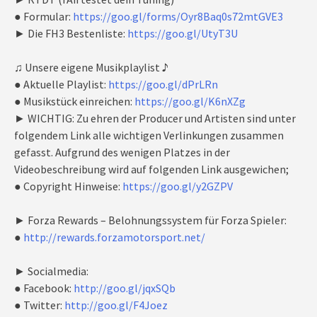
● Formular:
https://goo.gl/forms/Oyr8Baq0s72mtGVE3
► Die FH3 Bestenliste:
https://goo.gl/UtyT3U
♫ Unsere eigene Musikplaylist ♪
● Aktuelle Playlist:
https://goo.gl/dPrLRn
● Musikstück einreichen:
https://goo.gl/K6nXZg
► WICHTIG: Zu ehren der Producer und Artisten sind unter
folgendem Link alle wichtigen Verlinkungen zusammen
gefasst. Aufgrund des wenigen Platzes in der
Videobeschreibung wird auf folgenden Link ausgewichen;
● Copyright Hinweise:
https://goo.gl/y2GZPV
► Forza Rewards – Belohnungssystem für Forza Spieler:
●
http://rewards.forzamotorsport.net/
► Socialmedia:
● Facebook:
http://goo.gl/jqxSQb
● Twitter:
http://goo.gl/F4Joez