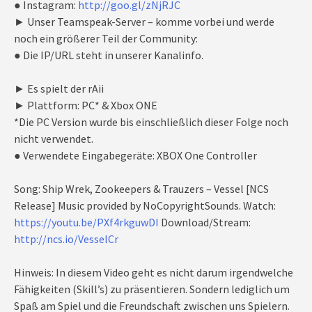
● Instagram:
http://goo.gl/zNjRJC
► Unser Teamspeak-Server – komme vorbei und werde
noch ein größerer Teil der Community:
● Die IP/URL steht in unserer Kanalinfo.
► Es spielt der rAii
► Plattform: PC* & Xbox ONE
*Die PC Version wurde bis einschließlich dieser Folge noch
nicht verwendet.
● Verwendete Eingabegeräte: XBOX One Controller
Song: Ship Wrek, Zookeepers & Trauzers – Vessel [NCS
Release] Music provided by NoCopyrightSounds. Watch:
https://youtu.be/PXf4rkguwDI
Download/Stream:
http://ncs.io/VesselCr
Hinweis: In diesem Video geht es nicht darum irgendwelche
Fähigkeiten (Skill’s) zu präsentieren. Sondern lediglich um
Spaß am Spiel und die Freundschaft zwischen uns Spielern.