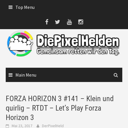
Skip
Top Menu
to
content
Main Menu
FORZA HORIZON 3 #141 – Klein und
quirlig – RTDT – Let’s Play Forza
Horizon 3
Mai 23, 2017
DerPixelHeld