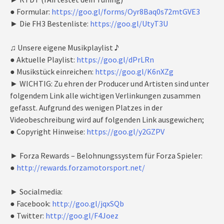
● Formular:
https://goo.gl/forms/Oyr8Baq0s72mtGVE3
► Die FH3 Bestenliste:
https://goo.gl/UtyT3U
♫ Unsere eigene Musikplaylist ♪
● Aktuelle Playlist:
https://goo.gl/dPrLRn
● Musikstück einreichen:
https://goo.gl/K6nXZg
► WICHTIG: Zu ehren der Producer und Artisten sind unter
folgendem Link alle wichtigen Verlinkungen zusammen
gefasst. Aufgrund des wenigen Platzes in der
Videobeschreibung wird auf folgenden Link ausgewichen;
● Copyright Hinweise:
https://goo.gl/y2GZPV
► Forza Rewards – Belohnungssystem für Forza Spieler:
●
http://rewards.forzamotorsport.net/
► Socialmedia:
● Facebook:
http://goo.gl/jqxSQb
● Twitter:
http://goo.gl/F4Joez