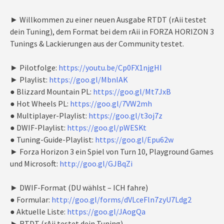
► Willkommen zu einer neuen Ausgabe RTDT (rAii testet
dein Tuning), dem Format bei dem rAii in FORZA HORIZON 3
Tunings & Lackierungen aus der Community testet.
► Pilotfolge:
https://youtu.be/Cp0FX1njgHI
► Playlist:
https://goo.gl/MbnIAK
● Blizzard Mountain PL:
https://goo.gl/Mt7JxB
● Hot Wheels PL:
https://goo.gl/7VW2mh
● Multiplayer-Playlist:
https://goo.gl/t3oj7z
● DWIF-Playlist:
https://goo.gl/pWESKt
● Tuning-Guide-Playlist:
https://goo.gl/Epu62w
► Forza Horizon 3 ein Spiel von Turn 10, Playground Games
und Microsoft:
http://goo.gl/GJBqZi
► DWIF-Format (DU wählst – ICH fahre)
● Formular:
http://goo.gl/forms/dVLceFln7zyU7Ldg2
● Aktuelle Liste:
https://goo.gl/JAogQa
► RTDT (rAii testet dein Tuning)