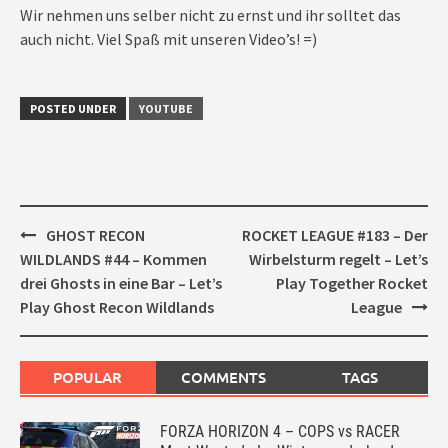
Wir nehmen uns selber nicht zu ernst und ihr solltet das
auch nicht. Viel Spaß mit unseren Video’s! =)
POSTED UNDER
YOUTUBE
Post
GHOST RECON
ROCKET LEAGUE #183 – Der
navigation
WILDLANDS #44 – Kommen
Wirbelsturm regelt – Let’s
drei Ghosts in eine Bar – Let’s
Play Together Rocket
Play Ghost Recon Wildlands
League
POPULAR
COMMENTS
TAGS
FORZA HORIZON 4 – COPS vs RACER