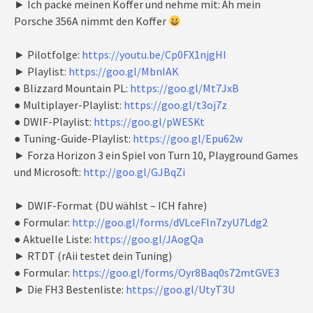
► Ich packe meinen Koffer und nehme mit: Äh mein
Porsche 356A nimmt den Koffer
► Pilotfolge:
https://youtu.be/Cp0FX1njgHI
► Playlist:
https://goo.gl/MbnIAK
● Blizzard Mountain PL:
https://goo.gl/Mt7JxB
● Multiplayer-Playlist:
https://goo.gl/t3oj7z
● DWIF-Playlist:
https://goo.gl/pWESKt
● Tuning-Guide-Playlist:
https://goo.gl/Epu62w
► Forza Horizon 3 ein Spiel von Turn 10, Playground Games
und Microsoft:
http://goo.gl/GJBqZi
► DWIF-Format (DU wählst – ICH fahre)
● Formular:
http://goo.gl/forms/dVLceFln7zyU7Ldg2
● Aktuelle Liste:
https://goo.gl/JAogQa
► RTDT (rAii testet dein Tuning)
● Formular:
https://goo.gl/forms/Oyr8Baq0s72mtGVE3
► Die FH3 Bestenliste:
https://goo.gl/UtyT3U