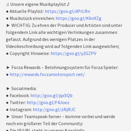
♫ Unsere eigene Musikplaylist ♪
● Aktuelle Playlist:
https://goo.gl/dPrLRn
● Musikstück einreichen:
https://goo.gl/K6nXZg
► WICHTIG: Zu ehren der Producer und Artisten sind unter
folgendem Link alle wichtigen Verlinkungen zusammen
gefasst. Aufgrund des wenigen Platzes in der
Videobeschreibung wird auf folgenden Link ausgewichen;
● Copyright Hinweise:
https://goo.gl/y2GZPV
► Forza Rewards – Belohnungssystem für Forza Spieler:
●
http://rewards.forzamotorsport.net/
► Socialmedia:
● Facebook:
http://goo.gl/jqxSQb
● Twitter:
http://goo.gl/F4Joez
● Instagram:
http://goo.gl/zNjRJC
► Unser Teamspeak-Server – komme vorbei und werde
noch ein größerer Teil der Community:
● Die IP/URL steht in unserer Kanalinfo.