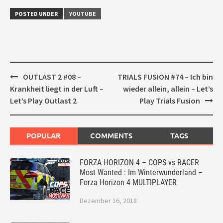
POSTED UNDER
YOUTUBE
Post
OUTLAST 2 #08 –
TRIALS FUSION #74 – Ich bin
navigation
Krankheit liegt in der Luft –
wieder allein, allein – Let’s
Let’s Play Outlast 2
Play Trials Fusion
POPULAR
COMMENTS
TAGS
FORZA HORIZON 4 – COPS vs RACER
Most Wanted : Im Winterwunderland –
Forza Horizon 4 MULTIPLAYER
Dezember 16, 2018