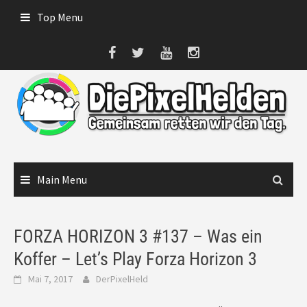
Skip
Top Menu
to
content
Main Menu
FORZA HORIZON 3 #137 – Was ein
Koffer – Let’s Play Forza Horizon 3
Mai 7, 2017
DerPixelHeld