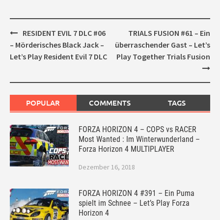
Post
RESIDENT EVIL 7 DLC #06
TRIALS FUSION #61 – Ein
navigation
– Mörderisches Black Jack –
überraschender Gast – Let’s
Let’s Play Resident Evil 7 DLC
Play Together Trials Fusion
POPULAR
COMMENTS
TAGS
FORZA HORIZON 4 – COPS vs RACER
Most Wanted : Im Winterwunderland –
Forza Horizon 4 MULTIPLAYER
Dezember 16, 2018
FORZA HORIZON 4 #391 – Ein Puma
spielt im Schnee – Let’s Play Forza
Horizon 4