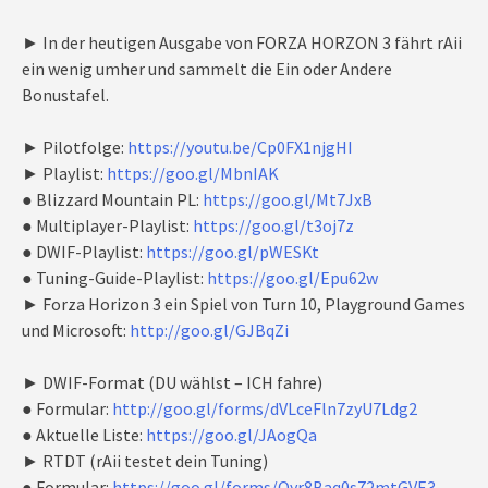
► In der heutigen Ausgabe von FORZA HORZON 3 fährt rAii
ein wenig umher und sammelt die Ein oder Andere
Bonustafel.
► Pilotfolge:
https://youtu.be/Cp0FX1njgHI
► Playlist:
https://goo.gl/MbnIAK
● Blizzard Mountain PL:
https://goo.gl/Mt7JxB
● Multiplayer-Playlist:
https://goo.gl/t3oj7z
● DWIF-Playlist:
https://goo.gl/pWESKt
● Tuning-Guide-Playlist:
https://goo.gl/Epu62w
► Forza Horizon 3 ein Spiel von Turn 10, Playground Games
und Microsoft:
http://goo.gl/GJBqZi
► DWIF-Format (DU wählst – ICH fahre)
● Formular:
http://goo.gl/forms/dVLceFln7zyU7Ldg2
● Aktuelle Liste:
https://goo.gl/JAogQa
► RTDT (rAii testet dein Tuning)
● Formular:
https://goo.gl/forms/Oyr8Baq0s72mtGVE3