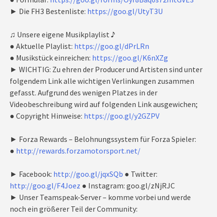
► Die FH3 Bestenliste:
https://goo.gl/UtyT3U
♫ Unsere eigene Musikplaylist ♪
● Aktuelle Playlist:
https://goo.gl/dPrLRn
● Musikstück einreichen:
https://goo.gl/K6nXZg
► WICHTIG: Zu ehren der Producer und Artisten sind unter
folgendem Link alle wichtigen Verlinkungen zusammen
gefasst. Aufgrund des wenigen Platzes in der
Videobeschreibung wird auf folgenden Link ausgewichen;
● Copyright Hinweise:
https://goo.gl/y2GZPV
► Forza Rewards – Belohnungssystem für Forza Spieler:
●
http://rewards.forzamotorsport.net/
► Facebook:
http://goo.gl/jqxSQb
● Twitter:
http://goo.gl/F4Joez
● Instagram: goo.gl/zNjRJC
► Unser Teamspeak-Server – komme vorbei und werde
noch ein größerer Teil der Community: