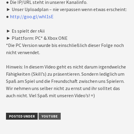
● Die IP/URL steht in unserer Kanalinfo.
► Unser Uploadplan – nie verpassen wenn etwas erscheint:
●
http://goo.gl/whl1sE
► Es spielt der rAii
► Plattform: PC* & Xbox ONE
*Die PC Version wurde bis einschließlich dieser Folge noch
nicht verwendet.
Hinweis: In diesem Video geht es nicht darum irgendwelche
Fähigkeiten (Skill’s) zu präsentieren. Sondern lediglich um
Spaß am Spiel und die Freundschaft zwischen uns Spielern.
Wir nehmen uns selber nicht zu ernst und ihr solltet das
auch nicht. Viel Spaß mit unseren Video’s! =)
POSTED UNDER
YOUTUBE