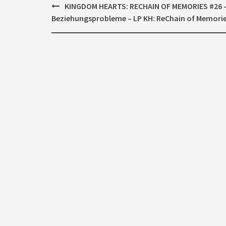
Post
KINGDOM HEARTS: RECHAIN OF MEMORIES #26 
navigation
Beziehungsprobleme – LP KH: ReChain of Memori