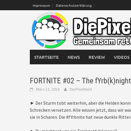
Skip
Impressum
Datenschutzerklärung
to
content
STARTSEITE
NEWS
REVIEW
VIDEOS
FORTNITE #02 – The fYrb(k)night 
März 13, 2018
DerPixelHeld
► Der Sturm tobt weiterhin, aber die Helden kon
Schrecken versetzen. Alle wissen jetzt, dass wir 
sie in Scharen. Die #fYrbnite hat neue dunkle Ritter