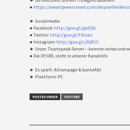
► Du möchtest uns ein Trinkgeld dalassen?
●
https://www.tipeeestream.com/diepixelhelden/
► Socialmedia:
● Facebook:
http://goo.gl/jqxSQb
● Twitter:
http://goo.gl/F4Joez
● Instagram:
http://goo.gl/zNjRJC
► Unser Teamspeak-Server – komme vorbei und we
● Die IP/URL steht in unserer Kanalinfo.
► Es spielt: Allrampage & bunteAbt
► Plattform: PC
POSTED UNDER
YOUTUBE