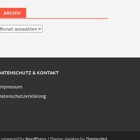
ARCHIV
rchiv
DATENSCHUTZ & KONTAKT
Impressum
Datenschutzerklärung
y powered by
WordPress
.
|
Theme: Awaken by
ThemezHut
.