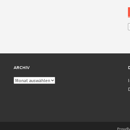
A
ARCHIV
Archiv
Proudl