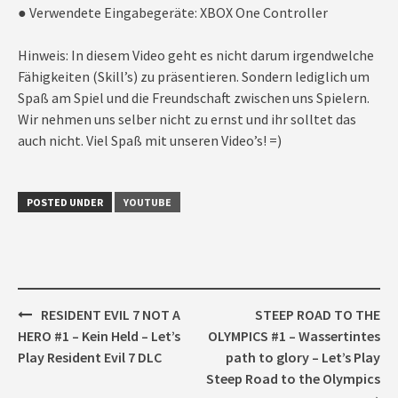
● Verwendete Eingabegeräte: XBOX One Controller
Hinweis: In diesem Video geht es nicht darum irgendwelche
Fähigkeiten (Skill’s) zu präsentieren. Sondern lediglich um
Spaß am Spiel und die Freundschaft zwischen uns Spielern.
Wir nehmen uns selber nicht zu ernst und ihr solltet das
auch nicht. Viel Spaß mit unseren Video’s! =)
POSTED UNDER
YOUTUBE
Post
RESIDENT EVIL 7 NOT A
STEEP ROAD TO THE
navigation
HERO #1 – Kein Held – Let’s
OLYMPICS #1 – Wassertintes
Play Resident Evil 7 DLC
path to glory – Let’s Play
Steep Road to the Olympics