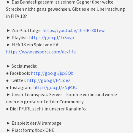
► Das Bundesligateam ist seinem Gegner über weite
Strecken nicht ganz gewachsen. Gibt es eine Überraschung
in FIFA 18?
► Zur Pilotfolge:
https://youtu.be/10-0B-80Tew
► Playlist:
https://goo.gl/TrSuyp
► FIFA 18 ein Spiel von EA:
https://www.easports.com/de/fifa
► Socialmedia:
● Facebook:
http://goo.gl/jqxSQb
● Twitter:
http://goo.gl/F4Joez
● Instagram:
http://goo.gl/zNjRJC
► Unser Teamspeak-Server – komme vorbei und werde
noch ein größerer Teil der Community:
● Die IP/URL steht in unserer Kanalinfo.
► Es spielt der Allrampage
► Plattform: Xbox ONE