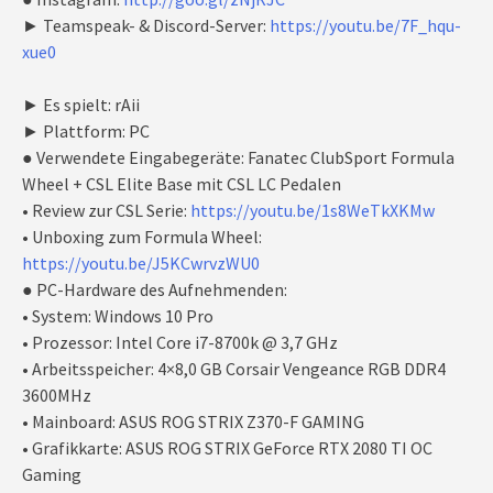
► Teamspeak- & Discord-Server:
https://youtu.be/7F_hqu-
xue0
► Es spielt: rAii
► Plattform: PC
● Verwendete Eingabegeräte: Fanatec ClubSport Formula
Wheel + CSL Elite Base mit CSL LC Pedalen
• Review zur CSL Serie:
https://youtu.be/1s8WeTkXKMw
• Unboxing zum Formula Wheel:
https://youtu.be/J5KCwrvzWU0
● PC-Hardware des Aufnehmenden:
• System: Windows 10 Pro
• Prozessor: Intel Core i7-8700k @ 3,7 GHz
• Arbeitsspeicher: 4×8,0 GB Corsair Vengeance RGB DDR4
3600MHz
• Mainboard: ASUS ROG STRIX Z370-F GAMING
• Grafikkarte: ASUS ROG STRIX GeForce RTX 2080 TI OC
Gaming