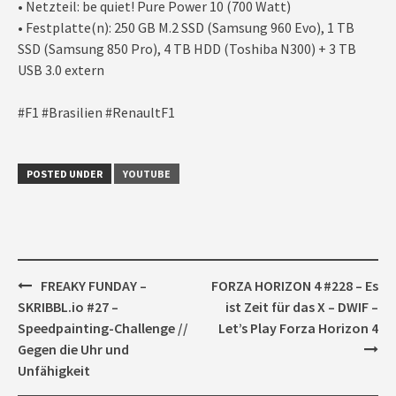
• Netzteil: be quiet! Pure Power 10 (700 Watt)
• Festplatte(n): 250 GB M.2 SSD (Samsung 960 Evo), 1 TB
SSD (Samsung 850 Pro), 4 TB HDD (Toshiba N300) + 3 TB
USB 3.0 extern
#F1 #Brasilien #RenaultF1
POSTED UNDER
YOUTUBE
Post
FREAKY FUNDAY –
FORZA HORIZON 4 #228 – Es
navigation
SKRIBBL.io #27 –
ist Zeit für das X – DWIF –
Speedpainting-Challenge //
Let’s Play Forza Horizon 4
Gegen die Uhr und
Unfähigkeit