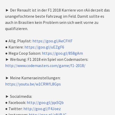
► Der Renault ist in der F1 2018 Karriere von rAii derzeit das
unangefochtene beste Fahrzeug im Feld. Damit sollte es
auch in Brasilien kein Problem sein sich weit vorne zu
qualifizieren.
● Allg. Playlist:
https://goo.gl/AeCFHF
● Karriere:
https://goo.gl/uEZgF6
● Mega Coop Saison:
https://goo.gl/8S8gAm
► Werbung: F1 2018 ein Spiel von Codemasters:
http://www.codemasters.com/game/f1-2018/
► Meine Kameraeinstellungen:
https://youtu.be/w1CRMfL8Gps
► Socialmedia:
● Facebook:
http://goo.gl/jqxSQb
● Twitter:
http://goo.gl/F4Joez
● Instagram:
http://goo.gl/zNjRJC