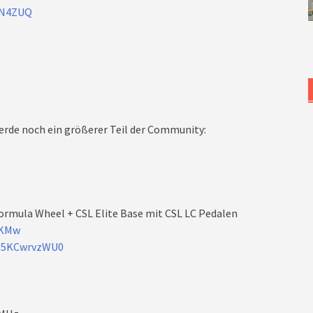
lN4ZUQ
rde noch ein größerer Teil der Community:
ormula Wheel + CSL Elite Base mit CSL LC Pedalen
XKMw
/J5KCwrvzWU0