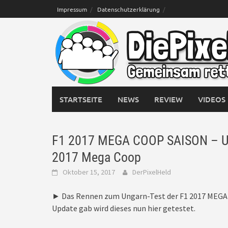
Skip
Impressum
Datenschutzerklärung
to
content
STARTSEITE
NEWS
REVIEW
VIDEOS
F1 2017 MEGA COOP SAISON – Ung
2017 Mega Coop
Oktober 15, 2017
DerPixelHeld
► Das Rennen zum Ungarn-Test der F1 2017 MEGA C
Update gab wird dieses nun hier getestet.