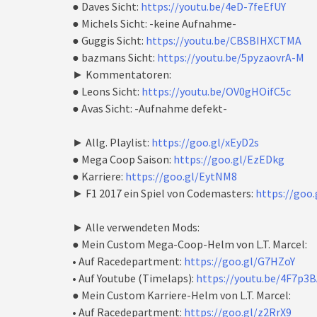
● Daves Sicht:
https://youtu.be/4eD-7feEfUY
● Michels Sicht: -keine Aufnahme-
● Guggis Sicht:
https://youtu.be/CBSBIHXCTMA
● bazmans Sicht:
https://youtu.be/5pyzaovrA-M
► Kommentatoren:
● Leons Sicht:
https://youtu.be/OV0gHOifC5c
● Avas Sicht: -Aufnahme defekt-
► Allg. Playlist:
https://goo.gl/xEyD2s
● Mega Coop Saison:
https://goo.gl/EzEDkg
● Karriere:
https://goo.gl/EytNM8
► F1 2017 ein Spiel von Codemasters:
https://goo
► Alle verwendeten Mods:
● Mein Custom Mega-Coop-Helm von L.T. Marcel:
• Auf Racedepartment:
https://goo.gl/G7HZoY
• Auf Youtube (Timelaps):
https://youtu.be/4F7p
● Mein Custom Karriere-Helm von L.T. Marcel:
• Auf Racedepartment:
https://goo.gl/z2RrX9