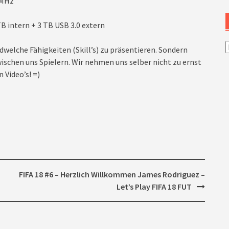
3MHz
B intern + 3 TB USB 3.0 extern
A
dwelche Fähigkeiten (Skill’s) zu präsentieren. Sondern
ischen uns Spielern. Wir nehmen uns selber nicht zu ernst
 Video’s! =)
FIFA 18 #6 – Herzlich Willkommen James Rodriguez –
Let’s Play FIFA 18 FUT