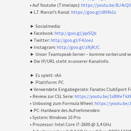
• Auf Youtube (Timelaps):
https://youtu.be/BJ4cQ
● L.T. Marcel’s Kanal:
https://goo.gl/dN9k1s
► Socialmedia:
● Facebook:
http://goo.gl/jqxSQb
● Twitter:
http://goo.gl/F4Joez
● Instagram:
http://goo.gl/zNjRJC
► Unser Teamspeak-Server – komme vorbei und we
● Die IP/URL steht in unserer Kanalinfo.
► Es spielt: rAii
► Plattform: PC
● Verwendete Eingabegeräte: Fanatec ClubSport F
• Review zur CSL Serie:
https://youtu.be/1s8WeTk
• Unboxing zum Formula Wheel:
https://youtu.be
● PC-Hardware des Aufnehmenden:
• System: Windows 10 Pro
• Prozessor: Intel Core i7-2600 @ 3,4 GHz