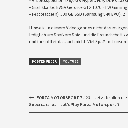
• Arbeitsspeicher: 2×8,0 GB HyperX Fury DDR3 133
• Grafikkarte: EVGA Geforce GTX 1070 FTW Gaming
• Festplatte(n): 500 GB SSD (Samsung 840 EVO), 2 T
Hinweis: In diesem Video geht es nicht darum irgen
lediglich um Spaß am Spiel und die Freundschaft zw
und ihr solltet das auch nicht. Viel Spaß mit unseren
POSTED UNDER
YOUTUBE
Post
FORZA MOTORSPORT 7 #23 – Jetzt brüllen die
navigation
Supercars los – Let’s Play Forza Motorsport 7