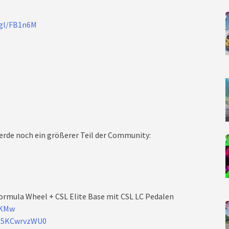
.gl/FB1n6M
rde noch ein größerer Teil der Community:
ormula Wheel + CSL Elite Base mit CSL LC Pedalen
XKMw
/J5KCwrvzWU0