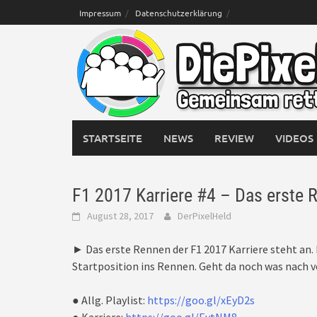
Skip
Impressum
Datenschutzerklärung
to
content
STARTSEITE
NEWS
REVIEW
VIDEOS
F1 2017 Karriere #4 – Das erste R
August 28, 2017
DerPixelHeld
► Das erste Rennen der F1 2017 Karriere steht an. 
Startposition ins Rennen. Geht da noch was nach 
● Allg. Playlist:
https://goo.gl/xEyD2s