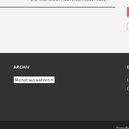
A
ARCHIV
Archiv
Proudl