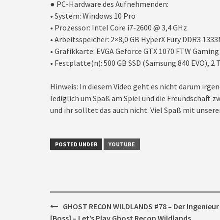
● PC-Hardware des Aufnehmenden:
• System: Windows 10 Pro
• Prozessor: Intel Core i7-2600 @ 3,4 GHz
• Arbeitsspeicher: 2×8,0 GB HyperX Fury DDR3 133
• Grafikkarte: EVGA Geforce GTX 1070 FTW Gaming
• Festplatte(n): 500 GB SSD (Samsung 840 EVO), 2 T
Hinweis: In diesem Video geht es nicht darum irgen
lediglich um Spaß am Spiel und die Freundschaft zw
und ihr solltet das auch nicht. Viel Spaß mit unseren
POSTED UNDER
YOUTUBE
Post
GHOST RECON WILDLANDS #78 – Der Ingenieur
navigation
[Boss] – Let’s Play Ghost Recon Wildlands