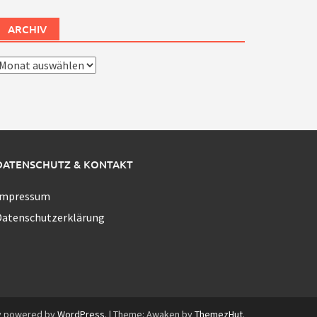
ARCHIV
rchiv
DATENSCHUTZ & KONTAKT
Impressum
Datenschutzerklärung
y powered by
WordPress
.
|
Theme: Awaken by
ThemezHut
.