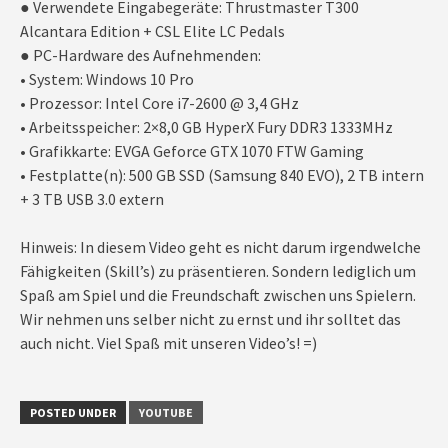
● Verwendete Eingabegeräte: Thrustmaster T300
Alcantara Edition + CSL Elite LC Pedals
● PC-Hardware des Aufnehmenden:
• System: Windows 10 Pro
• Prozessor: Intel Core i7-2600 @ 3,4 GHz
• Arbeitsspeicher: 2×8,0 GB HyperX Fury DDR3 1333MHz
• Grafikkarte: EVGA Geforce GTX 1070 FTW Gaming
• Festplatte(n): 500 GB SSD (Samsung 840 EVO), 2 TB intern
+ 3 TB USB 3.0 extern
Hinweis: In diesem Video geht es nicht darum irgendwelche
Fähigkeiten (Skill’s) zu präsentieren. Sondern lediglich um
Spaß am Spiel und die Freundschaft zwischen uns Spielern.
Wir nehmen uns selber nicht zu ernst und ihr solltet das
auch nicht. Viel Spaß mit unseren Video’s! =)
POSTED UNDER
YOUTUBE