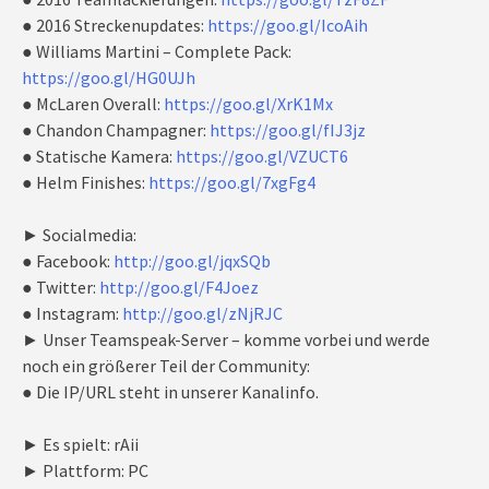
● 2016 Streckenupdates:
https://goo.gl/IcoAih
● Williams Martini – Complete Pack:
https://goo.gl/HG0UJh
● McLaren Overall:
https://goo.gl/XrK1Mx
● Chandon Champagner:
https://goo.gl/fIJ3jz
● Statische Kamera:
https://goo.gl/VZUCT6
● Helm Finishes:
https://goo.gl/7xgFg4
► Socialmedia:
● Facebook:
http://goo.gl/jqxSQb
● Twitter:
http://goo.gl/F4Joez
● Instagram:
http://goo.gl/zNjRJC
► Unser Teamspeak-Server – komme vorbei und werde
noch ein größerer Teil der Community:
● Die IP/URL steht in unserer Kanalinfo.
► Es spielt: rAii
► Plattform: PC