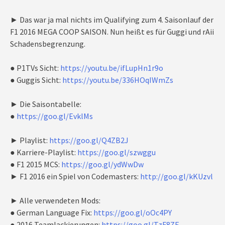
► Das war ja mal nichts im Qualifying zum 4. Saisonlauf der
F1 2016 MEGA COOP SAISON. Nun heißt es für Guggi und rAii
Schadensbegrenzung.
● P1TVs Sicht:
https://youtu.be/ifLupHn1r9o
● Guggis Sicht:
https://youtu.be/336HOqIWmZs
► Die Saisontabelle:
●
https://goo.gl/EvklMs
► Playlist:
https://goo.gl/Q4ZB2J
● Karriere-Playlist:
https://goo.gl/szwggu
● F1 2015 MCS:
https://goo.gl/ydWwDw
► F1 2016 ein Spiel von Codemasters:
http://goo.gl/kKUzvl
► Alle verwendeten Mods:
● German Language Fix:
https://goo.gl/oOc4PY
● 2016 Teamlackierungen:
https://goo.gl/TzF8ZF