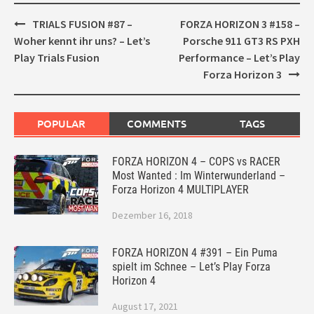
Post
TRIALS FUSION #87 –
FORZA HORIZON 3 #158 –
navigation
Woher kennt ihr uns? – Let’s
Porsche 911 GT3 RS PXH
Play Trials Fusion
Performance – Let’s Play
Forza Horizon 3
POPULAR
COMMENTS
TAGS
FORZA HORIZON 4 – COPS vs RACER
Most Wanted : Im Winterwunderland –
Forza Horizon 4 MULTIPLAYER
Dezember 16, 2018
FORZA HORIZON 4 #391 – Ein Puma
spielt im Schnee – Let’s Play Forza
Horizon 4
August 17, 2021