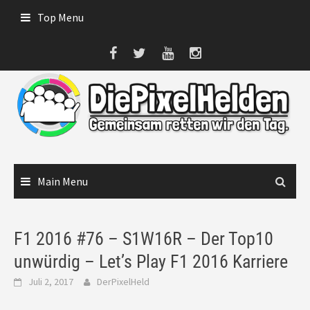
Skip
Top Menu
to
content
Main Menu
F1 2016 #76 – S1W16R – Der Top10
unwürdig – Let’s Play F1 2016 Karriere
Juli 2, 2017
DerPixelHeld