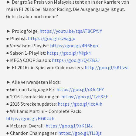
► Der große Preis von Malaysia steht an in der Karriere von
rAii in F1 2016 bei Manor Racing. Die Ausgangslage ist gut.
Geht da aber noch mehr?
► Prologfolge:
https://youtu.be/tqsAT8CPYJY
● Playlist:
https://goo.gl/szwggu
● Vorsaison-Playlist:
https://goo.gl/4N6Kqo
● Saison 1-Playlist:
https://goo.gl/Migkri
● MEGA COOP Saison:
https://goo.gl/Q4ZB2J
► F1 2016 ein Spiel von Codemasters:
http://goo.gl/kKUzvl
► Alle verwendeten Mods:
● German Language Fix:
https://goo.gl/oOc4PY
● 2016 Teamlackierungen:
https://goo.gl/TzF8ZF
● 2016 Streckenupdates:
https://goo.gl/IcoAih
● Williams Martini – Complete Pack:
https://goo.gl/HG0UJh
● McLaren Overall:
https://goo.gl/XrK1Mx
● Chandon Champagner:
https://goo.gl/fIJ3jz