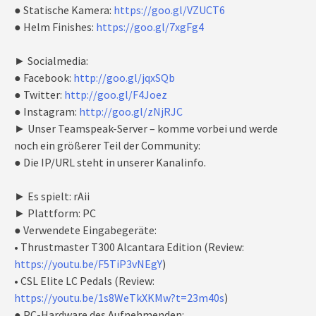
● Statische Kamera:
https://goo.gl/VZUCT6
● Helm Finishes:
https://goo.gl/7xgFg4
► Socialmedia:
● Facebook:
http://goo.gl/jqxSQb
● Twitter:
http://goo.gl/F4Joez
● Instagram:
http://goo.gl/zNjRJC
► Unser Teamspeak-Server – komme vorbei und werde
noch ein größerer Teil der Community:
● Die IP/URL steht in unserer Kanalinfo.
► Es spielt: rAii
► Plattform: PC
● Verwendete Eingabegeräte:
• Thrustmaster T300 Alcantara Edition (Review:
https://youtu.be/F5TiP3vNEgY
)
• CSL Elite LC Pedals (Review:
https://youtu.be/1s8WeTkXKMw?t=23m40s
)
● PC-Hardware des Aufnehmenden: