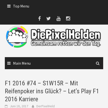
Skip
Top Menu
to
content
Main Menu
F1 2016 #74 – S1W15R – Mit
Reifenpoker ins Glück? – Let’s Play F1
2016 Karriere
Juni 18, 2017
DerPixelHeld