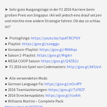
► Sehr gute Ausgangslage in der F1 2016 Karriere beim
großen Preis von Singapur. rAii will jedoch eins drauf setzen
und möchte eine andere Strategie fahren. Ob das so schlau
ist?
► Prologfolge:
https://youtu.be/tqsAT8CPYJY
● Playlist:
https://goo.gl/szwggu
● Vorsaison-Playlist:
https://goo.gl/4N6Kqo
● Saison 1-Playlist:
https://goo.gl/Migkri
● MEGA COOP Saison:
https://goo.gl/Q4ZB2J
► F1 2016 ein Spiel von Codemasters:
http://goo.gl/kKUzvl
► Alle verwendeten Mods:
● German Language Fix:
https://goo.gl/oOc4PY
● 2016 Teamlackierungen:
https://goo.gl/TzF8ZF
● 2016 Streckenupdates:
https://goo.gl/IcoAih
● Williams Martini – Complete Pack:
https://goo.gl/HG0UJh