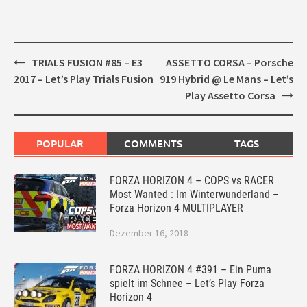
Post
TRIALS FUSION #85 – E3
ASSETTO CORSA – Porsche
navigation
2017 – Let’s Play Trials Fusion
919 Hybrid @ Le Mans – Let’s
Play Assetto Corsa
POPULAR
COMMENTS
TAGS
FORZA HORIZON 4 – COPS vs RACER
Most Wanted : Im Winterwunderland –
Forza Horizon 4 MULTIPLAYER
Dezember 16, 2018
FORZA HORIZON 4 #391 – Ein Puma
spielt im Schnee – Let’s Play Forza
Horizon 4