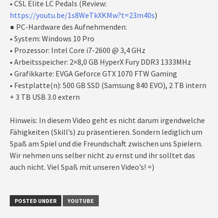
• CSL Elite LC Pedals (Review:
https://youtu.be/1s8WeTkXKMw?t=23m40s
)
● PC-Hardware des Aufnehmenden:
• System: Windows 10 Pro
• Prozessor: Intel Core i7-2600 @ 3,4 GHz
• Arbeitsspeicher: 2×8,0 GB HyperX Fury DDR3 1333MHz
• Grafikkarte: EVGA Geforce GTX 1070 FTW Gaming
• Festplatte(n): 500 GB SSD (Samsung 840 EVO), 2 TB intern
+ 3 TB USB 3.0 extern
Hinweis: In diesem Video geht es nicht darum irgendwelche
Fähigkeiten (Skill’s) zu präsentieren. Sondern lediglich um
Spaß am Spiel und die Freundschaft zwischen uns Spielern.
Wir nehmen uns selber nicht zu ernst und ihr solltet das
auch nicht. Viel Spaß mit unseren Video’s! =)
POSTED UNDER
YOUTUBE