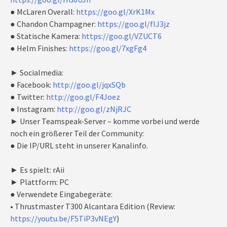
● McLaren Overall:
https://goo.gl/XrK1Mx
● Chandon Champagner:
https://goo.gl/fIJ3jz
● Statische Kamera:
https://goo.gl/VZUCT6
● Helm Finishes:
https://goo.gl/7xgFg4
► Socialmedia:
● Facebook:
http://goo.gl/jqxSQb
● Twitter:
http://goo.gl/F4Joez
● Instagram:
http://goo.gl/zNjRJC
► Unser Teamspeak-Server – komme vorbei und werde
noch ein größerer Teil der Community:
● Die IP/URL steht in unserer Kanalinfo.
► Es spielt: rAii
► Plattform: PC
● Verwendete Eingabegeräte:
• Thrustmaster T300 Alcantara Edition (Review:
https://youtu.be/F5TiP3vNEgY
)