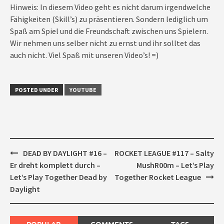
Hinweis: In diesem Video geht es nicht darum irgendwelche
Fähigkeiten (Skill’s) zu präsentieren. Sondern lediglich um
Spaß am Spiel und die Freundschaft zwischen uns Spielern.
Wir nehmen uns selber nicht zu ernst und ihr solltet das
auch nicht. Viel Spaß mit unseren Video’s! =)
POSTED UNDER
YOUTUBE
Post
DEAD BY DAYLIGHT #16 –
ROCKET LEAGUE #117 – Salty
navigation
Er dreht komplett durch –
MushR00m – Let’s Play
Let’s Play Together Dead by
Together Rocket League
Daylight