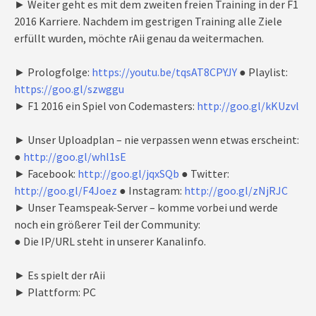
► Weiter geht es mit dem zweiten freien Training in der F1
2016 Karriere. Nachdem im gestrigen Training alle Ziele
erfüllt wurden, möchte rAii genau da weitermachen.
► Prologfolge:
https://youtu.be/tqsAT8CPYJY
● Playlist:
https://goo.gl/szwggu
► F1 2016 ein Spiel von Codemasters:
http://goo.gl/kKUzvl
► Unser Uploadplan – nie verpassen wenn etwas erscheint:
●
http://goo.gl/whl1sE
► Facebook:
http://goo.gl/jqxSQb
● Twitter:
http://goo.gl/F4Joez
● Instagram:
http://goo.gl/zNjRJC
► Unser Teamspeak-Server – komme vorbei und werde
noch ein größerer Teil der Community:
● Die IP/URL steht in unserer Kanalinfo.
► Es spielt der rAii
► Plattform: PC