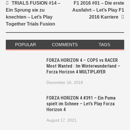
Post
TRIALS FUSION #14 –
F1 2016 #01 – Die erste
navigation
Ein Sprung sie zu
Ausfahrt – Let’s Play F1
knechten – Let’s Play
2016 Karriere
Together Trials Fusion
POPULAR
COMMENTS
TAGS
FORZA HORIZON 4 – COPS vs RACER
Most Wanted : Im Winterwunderland –
Forza Horizon 4 MULTIPLAYER
Dezember 16, 2018
FORZA HORIZON 4 #391 – Ein Puma
spielt im Schnee – Let’s Play Forza
Horizon 4
August 17, 2021