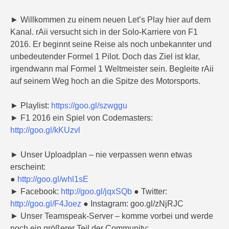
► Willkommen zu einem neuen Let’s Play hier auf dem
Kanal. rAii versucht sich in der Solo-Karriere von F1
2016. Er beginnt seine Reise als noch unbekannter und
unbedeutender Formel 1 Pilot. Doch das Ziel ist klar,
irgendwann mal Formel 1 Weltmeister sein. Begleite rAii
auf seinem Weg hoch an die Spitze des Motorsports.
► Playlist:
https://goo.gl/szwggu
► F1 2016 ein Spiel von Codemasters:
http://goo.gl/kKUzvl
► Unser Uploadplan – nie verpassen wenn etwas
erscheint:
●
http://goo.gl/whl1sE
► Facebook:
http://goo.gl/jqxSQb
● Twitter:
http://goo.gl/F4Joez
● Instagram: goo.gl/zNjRJC
► Unser Teamspeak-Server – komme vorbei und werde
noch ein größerer Teil der Community: