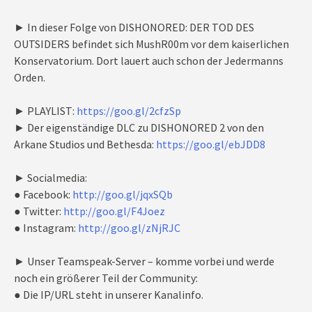
► In dieser Folge von DISHONORED: DER TOD DES
OUTSIDERS befindet sich MushR00m vor dem kaiserlichen
Konservatorium. Dort lauert auch schon der Jedermanns
Orden.
► PLAYLIST:
https://goo.gl/2cfzSp
► Der eigenständige DLC zu DISHONORED 2 von den
Arkane Studios und Bethesda:
https://goo.gl/ebJDD8
► Socialmedia:
● Facebook:
http://goo.gl/jqxSQb
● Twitter:
http://goo.gl/F4Joez
● Instagram:
http://goo.gl/zNjRJC
► Unser Teamspeak-Server – komme vorbei und werde
noch ein größerer Teil der Community:
● Die IP/URL steht in unserer Kanalinfo.