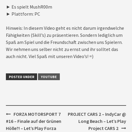
► Es spielt MushR00m
► Plattform: PC
Hinweis: In diesem Video geht es nicht darum irgendwelche
Fähigkeiten (Skill’s) zu präsentieren. Sondern lediglich um
Spaß am Spiel und die Freundschaft zwischen uns Spielern.
Wir nehmen uns selber nicht zu ernst und ihr solltet das
auch nicht. Viel Spaß mit unseren Video’s! =)
POSTED UNDER
YOUTUBE
Post
FORZA MOTORSPORT 7
PROJECT CARS 2 – IndyCar @
navigation
#16 – Finale auf der Grünen
Long Beach – Let’s Play
Hölle?! – Let’s Play Forza
Project CARS 2