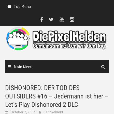
Skip
Top Menu
to
content
Main Menu
DISHONORED: DER TOD DES
OUTSIDERS #16 – Jedermann ist hier –
Let’s Play Dishonored 2 DLC
Oktober 7, 2017
DerPixelHeld