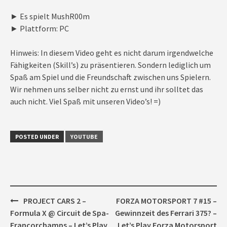
► Es spielt MushR00m
► Plattform: PC
Hinweis: In diesem Video geht es nicht darum irgendwelche
Fähigkeiten (Skill’s) zu präsentieren. Sondern lediglich um
Spaß am Spiel und die Freundschaft zwischen uns Spielern.
Wir nehmen uns selber nicht zu ernst und ihr solltet das
auch nicht. Viel Spaß mit unseren Video’s! =)
POSTED UNDER
YOUTUBE
Post
PROJECT CARS 2 –
FORZA MOTORSPORT 7 #15 –
navigation
Formula X @ Circuit de Spa-
Gewinnzeit des Ferrari 375? –
Francorchamps – Let’s Play
Let’s Play Forza Motorsport