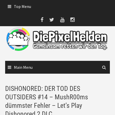
Skip
Top Menu
to
content
Main Menu
DISHONORED: DER TOD DES
OUTSIDERS #14 – MushR00ms
dümmster Fehler – Let’s Play
Dishonored 2 DLC