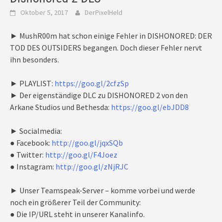
Oktober 5, 2017
DerPixelHeld
► MushR00m hat schon einige Fehler in DISHONORED: DER
TOD DES OUTSIDERS begangen. Doch dieser Fehler nervt
ihn besonders.
► PLAYLIST:
https://goo.gl/2cfzSp
► Der eigenständige DLC zu DISHONORED 2 von den
Arkane Studios und Bethesda:
https://goo.gl/ebJDD8
► Socialmedia:
● Facebook:
http://goo.gl/jqxSQb
● Twitter:
http://goo.gl/F4Joez
● Instagram:
http://goo.gl/zNjRJC
► Unser Teamspeak-Server – komme vorbei und werde
noch ein größerer Teil der Community:
● Die IP/URL steht in unserer Kanalinfo.