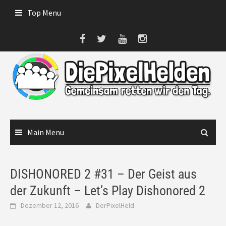
Skip
Top Menu
to
content
Main Menu
DISHONORED 2 #31 – Der Geist aus
der Zukunft – Let’s Play Dishonored 2
Dezember 12, 2016
DerPixelHeld