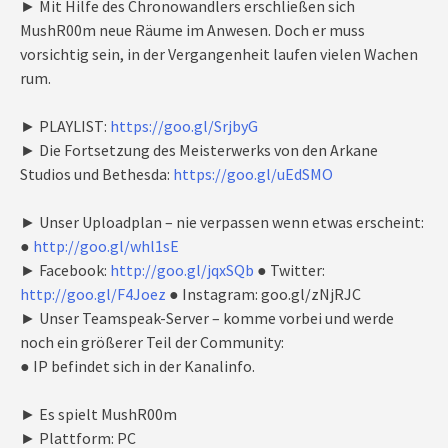
► Mit Hilfe des Chronowandlers erschließen sich
MushR00m neue Räume im Anwesen. Doch er muss
vorsichtig sein, in der Vergangenheit laufen vielen Wachen
rum.
► PLAYLIST:
https://goo.gl/SrjbyG
► Die Fortsetzung des Meisterwerks von den Arkane
Studios und Bethesda:
https://goo.gl/uEdSMO
► Unser Uploadplan – nie verpassen wenn etwas erscheint:
●
http://goo.gl/whl1sE
► Facebook:
http://goo.gl/jqxSQb
● Twitter:
http://goo.gl/F4Joez
● Instagram: goo.gl/zNjRJC
► Unser Teamspeak-Server – komme vorbei und werde
noch ein größerer Teil der Community:
● IP befindet sich in der Kanalinfo.
► Es spielt MushR00m
► Plattform: PC