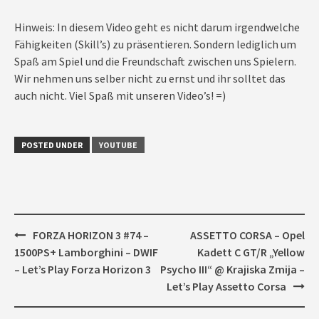
Hinweis: In diesem Video geht es nicht darum irgendwelche
Fähigkeiten (Skill’s) zu präsentieren. Sondern lediglich um
Spaß am Spiel und die Freundschaft zwischen uns Spielern.
Wir nehmen uns selber nicht zu ernst und ihr solltet das
auch nicht. Viel Spaß mit unseren Video’s! =)
POSTED UNDER
YOUTUBE
Post
FORZA HORIZON 3 #74 –
ASSETTO CORSA – Opel
navigation
1500PS+ Lamborghini – DWIF
Kadett C GT/R „Yellow
– Let’s Play Forza Horizon 3
Psycho III“ @ Krajiska Zmija –
Let’s Play Assetto Corsa