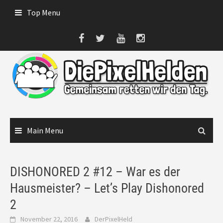
Skip
Top Menu
to
content
Main Menu
DISHONORED 2 #12 – War es der
Hausmeister? – Let’s Play Dishonored
2
November 22, 2016
DerPixelHeld