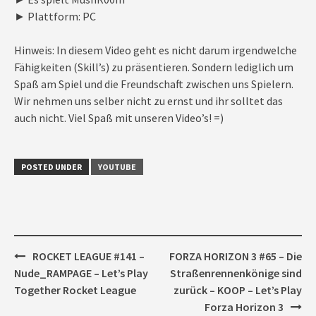
► Plattform: PC
Hinweis: In diesem Video geht es nicht darum irgendwelche
Fähigkeiten (Skill’s) zu präsentieren. Sondern lediglich um
Spaß am Spiel und die Freundschaft zwischen uns Spielern.
Wir nehmen uns selber nicht zu ernst und ihr solltet das
auch nicht. Viel Spaß mit unseren Video’s! =)
POSTED UNDER
YOUTUBE
Post
ROCKET LEAGUE #141 –
FORZA HORIZON 3 #65 – Die
navigation
Nude_RAMPAGE – Let’s Play
Straßenrennenkönige sind
Together Rocket League
zurück – KOOP – Let’s Play
Forza Horizon 3