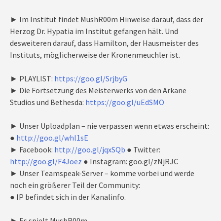
► Im Institut findet MushR00m Hinweise darauf, dass der
Herzog Dr. Hypatia im Institut gefangen hält. Und
desweiteren darauf, dass Hamilton, der Hausmeister des
Instituts, möglicherweise der Kronenmeuchler ist.
► PLAYLIST:
https://goo.gl/SrjbyG
► Die Fortsetzung des Meisterwerks von den Arkane
Studios und Bethesda:
https://goo.gl/uEdSMO
► Unser Uploadplan – nie verpassen wenn etwas erscheint:
●
http://goo.gl/whl1sE
► Facebook:
http://goo.gl/jqxSQb
● Twitter:
http://goo.gl/F4Joez
● Instagram: goo.gl/zNjRJC
► Unser Teamspeak-Server – komme vorbei und werde
noch ein größerer Teil der Community:
● IP befindet sich in der Kanalinfo.
► Es spielt MushR00m