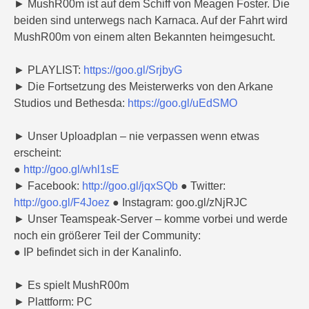
► MushR00m ist auf dem Schiff von Meagen Foster. Die
beiden sind unterwegs nach Karnaca. Auf der Fahrt wird
MushR00m von einem alten Bekannten heimgesucht.
► PLAYLIST:
https://goo.gl/SrjbyG
► Die Fortsetzung des Meisterwerks von den Arkane
Studios und Bethesda:
https://goo.gl/uEdSMO
► Unser Uploadplan – nie verpassen wenn etwas
erscheint:
●
http://goo.gl/whl1sE
► Facebook:
http://goo.gl/jqxSQb
● Twitter:
http://goo.gl/F4Joez
● Instagram: goo.gl/zNjRJC
► Unser Teamspeak-Server – komme vorbei und werde
noch ein größerer Teil der Community:
● IP befindet sich in der Kanalinfo.
► Es spielt MushR00m
► Plattform: PC