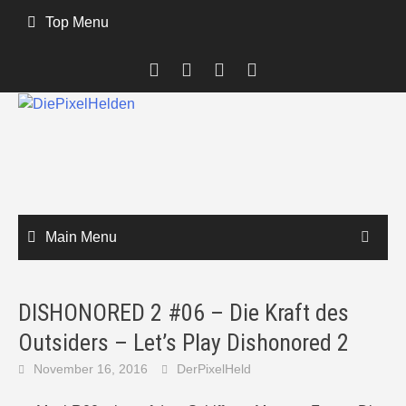
Skip
Top Menu
to
content
Main Menu
DISHONORED 2 #06 – Die Kraft des
Outsiders – Let’s Play Dishonored 2
November 16, 2016
DerPixelHeld