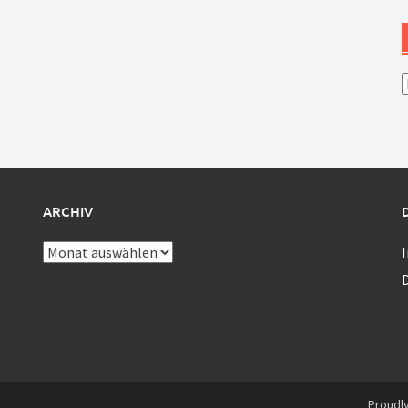
A
ARCHIV
Archiv
Proudl