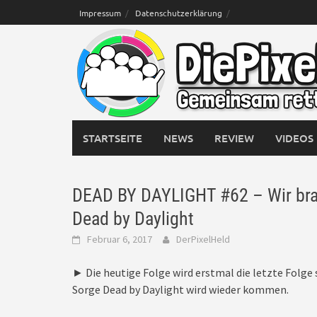
Skip
Impressum
Datenschutzerklärung
to
content
STARTSEITE
NEWS
REVIEW
VIDEOS
DEAD BY DAYLIGHT #62 – Wir brau
Dead by Daylight
Februar 6, 2017
DerPixelHeld
► Die heutige Folge wird erstmal die letzte Folge
Sorge Dead by Daylight wird wieder kommen.