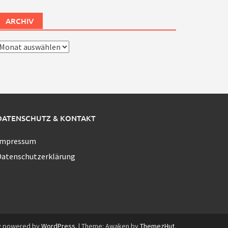
ARCHIV
rchiv
DATENSCHUTZ & KONTAKT
Impressum
Datenschutzerklärung
y powered by
WordPress
.
|
Theme: Awaken by
ThemezHut
.