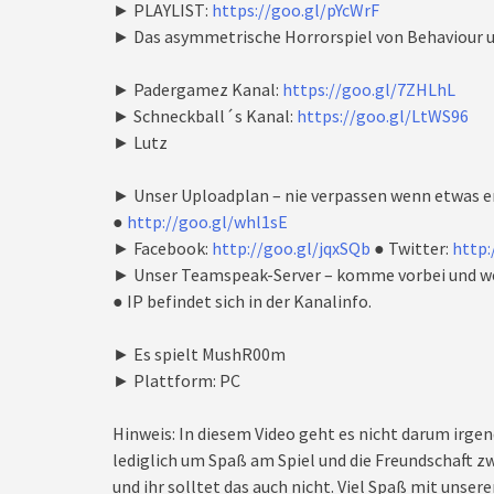
► PLAYLIST:
https://goo.gl/pYcWrF
► Das asymmetrische Horrorspiel von Behaviour u
► Padergamez Kanal:
https://goo.gl/7ZHLhL
► Schneckball´s Kanal:
https://goo.gl/LtWS96
► Lutz
► Unser Uploadplan – nie verpassen wenn etwas e
●
http://goo.gl/whl1sE
► Facebook:
http://goo.gl/jqxSQb
● Twitter:
http:
► Unser Teamspeak-Server – komme vorbei und we
● IP befindet sich in der Kanalinfo.
► Es spielt MushR00m
► Plattform: PC
Hinweis: In diesem Video geht es nicht darum irgen
lediglich um Spaß am Spiel und die Freundschaft zw
und ihr solltet das auch nicht. Viel Spaß mit unseren