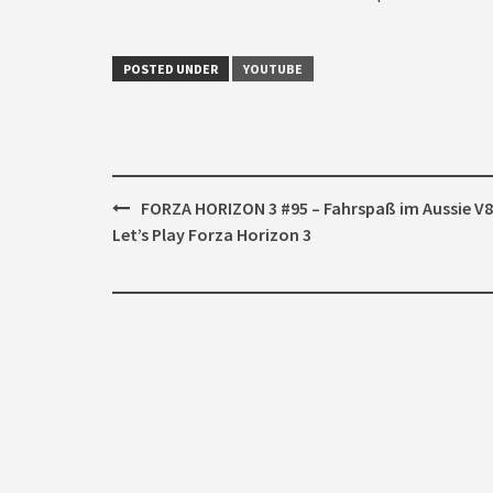
POSTED UNDER
YOUTUBE
Post
FORZA HORIZON 3 #95 – Fahrspaß im Aussie V8
navigation
Let’s Play Forza Horizon 3