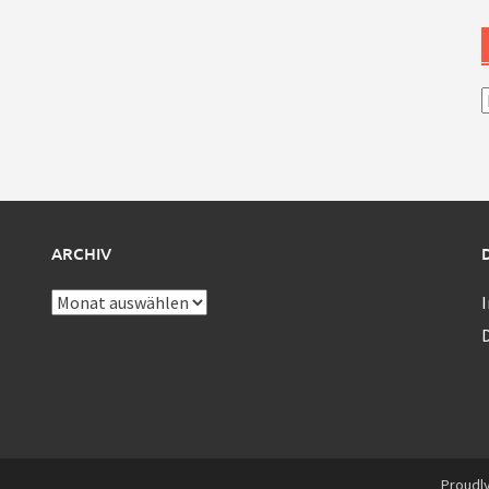
A
ARCHIV
Archiv
Proudl