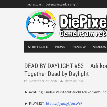
Skip
Impressum
Datenschutzerklärung
to
content
STARTSEITE
NEWS
REVIEW
VIDEOS
DEAD BY DAYLIGHT #53 – Adi komm
Together Dead by Daylight
Dezember 29, 2016
DerPixelHeld
► Achtung Kinder! Versteckt euch! Adi kommt und w
► PLAYLIST:
https://goo.gl/pYcWrF