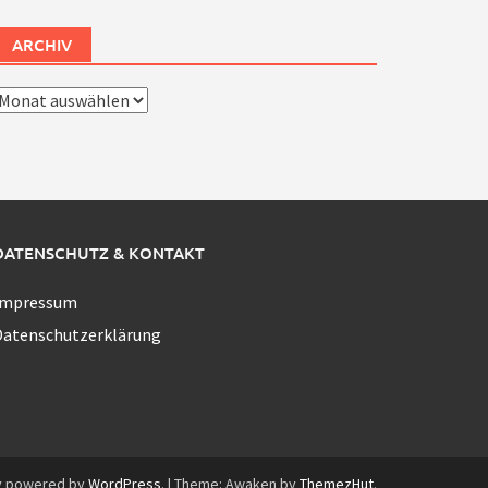
ARCHIV
rchiv
DATENSCHUTZ & KONTAKT
Impressum
Datenschutzerklärung
y powered by
WordPress
.
|
Theme: Awaken by
ThemezHut
.