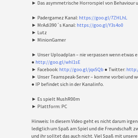
► Das asymmetrische Horrorspiel von Behaviour u
► Padergamez Kanal:
https://goo.gl/7ZHLhL
► MrAdi390´s Kanal:
https://goo.gl/Y3s4o0
► Lutz
► MinionGamer
► Unser Uploadplan – nie verpassen wenn etwas e
●
http://goo.gl/whl1sE
► Facebook:
http://goo.gl/jqxSQb
● Twitter:
http:
► Unser Teamspeak-Server – komme vorbei und we
● IP befindet sich in der Kanalinfo.
► Es spielt MushR00m
► Plattform: PC
Hinweis: In diesem Video geht es nicht darum irgen
lediglich um Spaß am Spiel und die Freundschaft zw
und ihr solltet das auch nicht. Viel Spaß mit unseren