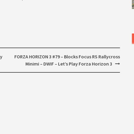
ay
FORZA HORIZON 3 #79 – Blocks Focus RS Rallycross
Minimi – DWIF – Let’s Play Forza Horizon 3