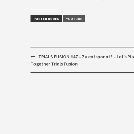
POSTED UNDER
YOUTUBE
Post
TRIALS FUSION #47 – Zu entspannt? – Let’s Pl
navigation
Together Trials Fusion