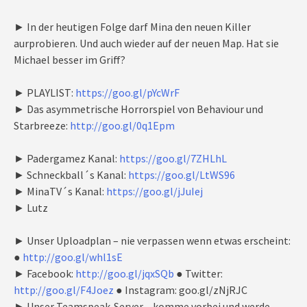
► In der heutigen Folge darf Mina den neuen Killer
aurprobieren. Und auch wieder auf der neuen Map. Hat sie
Michael besser im Griff?
► PLAYLIST:
https://goo.gl/pYcWrF
► Das asymmetrische Horrorspiel von Behaviour und
Starbreeze:
http://goo.gl/0q1Epm
► Padergamez Kanal:
https://goo.gl/7ZHLhL
► Schneckball´s Kanal:
https://goo.gl/LtWS96
► MinaTV´s Kanal:
https://goo.gl/jJuIej
► Lutz
► Unser Uploadplan – nie verpassen wenn etwas erscheint:
●
http://goo.gl/whl1sE
► Facebook:
http://goo.gl/jqxSQb
● Twitter:
http://goo.gl/F4Joez
● Instagram: goo.gl/zNjRJC
► Unser Teamspeak-Server – komme vorbei und werde