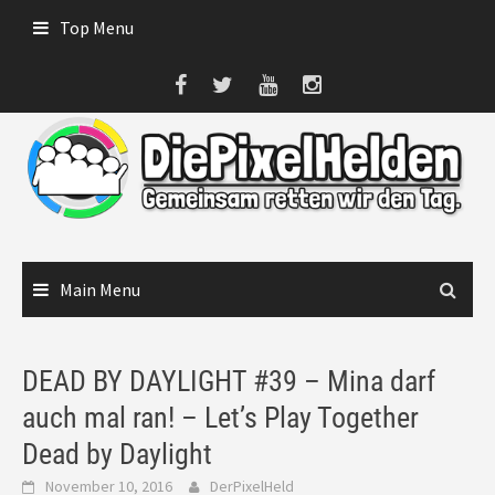
Skip
Top Menu
to
content
Main Menu
DEAD BY DAYLIGHT #39 – Mina darf
auch mal ran! – Let’s Play Together
Dead by Daylight
November 10, 2016
DerPixelHeld