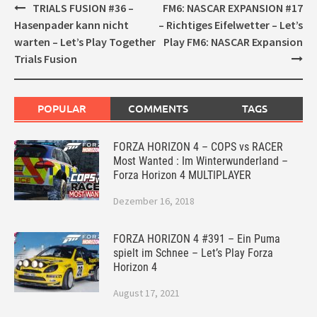
Post
TRIALS FUSION #36 –
FM6: NASCAR EXPANSION #17
navigation
Hasenpader kann nicht
– Richtiges Eifelwetter – Let’s
warten – Let’s Play Together
Play FM6: NASCAR Expansion
Trials Fusion
POPULAR
COMMENTS
TAGS
FORZA HORIZON 4 – COPS vs RACER
Most Wanted : Im Winterwunderland –
Forza Horizon 4 MULTIPLAYER
Dezember 16, 2018
FORZA HORIZON 4 #391 – Ein Puma
spielt im Schnee – Let’s Play Forza
Horizon 4
August 17, 2021