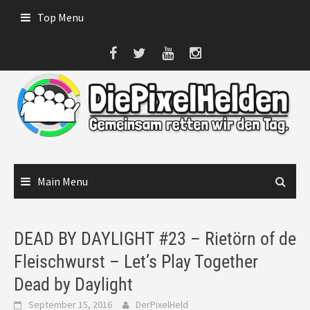
Skip
Top Menu
to
content
Main Menu
DEAD BY DAYLIGHT #23 – Rietörn of de
Fleischwurst – Let’s Play Together
Dead by Daylight
September 15, 2016
DerPixelHeld