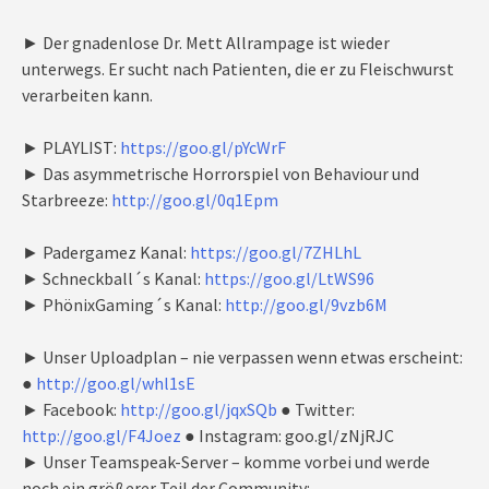
► Der gnadenlose Dr. Mett Allrampage ist wieder
unterwegs. Er sucht nach Patienten, die er zu Fleischwurst
verarbeiten kann.
► PLAYLIST:
https://goo.gl/pYcWrF
► Das asymmetrische Horrorspiel von Behaviour und
Starbreeze:
http://goo.gl/0q1Epm
► Padergamez Kanal:
https://goo.gl/7ZHLhL
► Schneckball´s Kanal:
https://goo.gl/LtWS96
► PhönixGaming´s Kanal:
http://goo.gl/9vzb6M
► Unser Uploadplan – nie verpassen wenn etwas erscheint:
●
http://goo.gl/whl1sE
► Facebook:
http://goo.gl/jqxSQb
● Twitter:
http://goo.gl/F4Joez
● Instagram: goo.gl/zNjRJC
► Unser Teamspeak-Server – komme vorbei und werde
noch ein größerer Teil der Community: