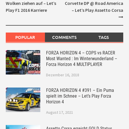
navigation
Wolken ziehen auf – Let’s
Corvette DP @ Road America
Play F1 2016 Karriere
– Let’s Play Assetto Corsa
POPULAR
COMMENTS
TAGS
FORZA HORIZON 4 – COPS vs RACER
Most Wanted : Im Winterwunderland –
Forza Horizon 4 MULTIPLAYER
Dezember 16, 2018
FORZA HORIZON 4 #391 – Ein Puma
spielt im Schnee – Let’s Play Forza
Horizon 4
August 17, 2021
Assetto Corsa erreicht GOLD Status