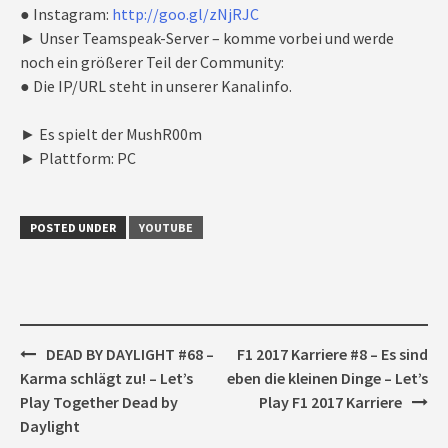
● Instagram:
http://goo.gl/zNjRJC
► Unser Teamspeak-Server – komme vorbei und werde
noch ein größerer Teil der Community:
● Die IP/URL steht in unserer Kanalinfo.
► Es spielt der MushR00m
► Plattform: PC
POSTED UNDER
YOUTUBE
Post
DEAD BY DAYLIGHT #68 –
F1 2017 Karriere #8 – Es sind
navigation
Karma schlägt zu! – Let’s
eben die kleinen Dinge – Let’s
Play Together Dead by
Play F1 2017 Karriere
Daylight