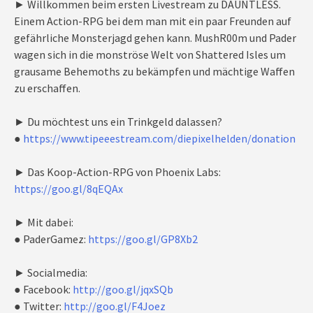
► Willkommen beim ersten Livestream zu DAUNTLESS.
Einem Action-RPG bei dem man mit ein paar Freunden auf
gefährliche Monsterjagd gehen kann. MushR00m und Pader
wagen sich in die monströse Welt von Shattered Isles um
grausame Behemoths zu bekämpfen und mächtige Waffen
zu erschaffen.
► Du möchtest uns ein Trinkgeld dalassen?
●
https://www.tipeeestream.com/diepixelhelden/donation
► Das Koop-Action-RPG von Phoenix Labs:
https://goo.gl/8qEQAx
► Mit dabei:
● PaderGamez:
https://goo.gl/GP8Xb2
► Socialmedia:
● Facebook:
http://goo.gl/jqxSQb
● Twitter:
http://goo.gl/F4Joez