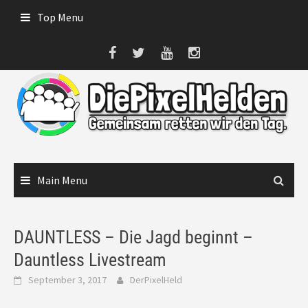
Skip
Top Menu
to
content
Main Menu
DAUNTLESS – Die Jagd beginnt –
Dauntless Livestream
September 3, 2017
DerPixelHeld