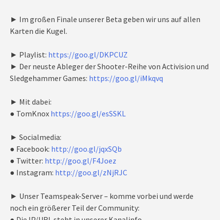
► Im großen Finale unserer Beta geben wir uns auf allen
Karten die Kugel.
► Playlist:
https://goo.gl/DKPCUZ
► Der neuste Ableger der Shooter-Reihe von Activision und
Sledgehammer Games:
https://goo.gl/iMkqvq
► Mit dabei:
● TomKnox
https://goo.gl/esSSKL
► Socialmedia:
● Facebook:
http://goo.gl/jqxSQb
● Twitter:
http://goo.gl/F4Joez
● Instagram:
http://goo.gl/zNjRJC
► Unser Teamspeak-Server – komme vorbei und werde
noch ein größerer Teil der Community:
● Die IP/URL steht in unserer Kanalinfo.