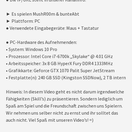
► Es spielen MushR00m & bunteAbt
► Plattform: PC
● Verwendete Eingabegeräte: Maus + Tastatur
● PC-Hardware des Aufnehmenden:
• System: Windows 10 Pro
• Prozessor: Intel Core i7-6700k „Skylake“ @ 4.01 GHz
• Arbeitsspeicher: 3x 8 GB HyperX Fury DDR4 1333MHz
• Grafikkarte: Geforce GTX 1070 Palit Super JetStream
• Festplatte(n): 240 GB SSD (Kingston SSDNow), 2 TB intern
Hinweis: In diesem Video geht es nicht darum irgendwelche
Fähigkeiten (Skill’s) zu präsentieren. Sondern lediglich um
Spaß am Spiel und die Freundschaft zwischen uns Spielern.
Wir nehmen uns selber nicht zu ernst und ihr solltet das
auch nicht. Viel Spaß mit unseren Video’s! =)