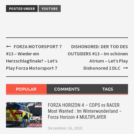
POSTED UNDER
YOUTUBE
Post
FORZA MOTORSPORT 7
DISHONORED: DER TOD DES
navigation
#13 – Wieder ein
OUTSIDERS #13 – Im schönen
Herzschlagfinale? – Let’s
Atrium – Let’s Play
Play Forza Motorsport 7
Dishonored 2 DLC
POPULAR
COMMENTS
TAGS
FORZA HORIZON 4 – COPS vs RACER
Most Wanted : Im Winterwunderland –
Forza Horizon 4 MULTIPLAYER
Dezember 16, 2018