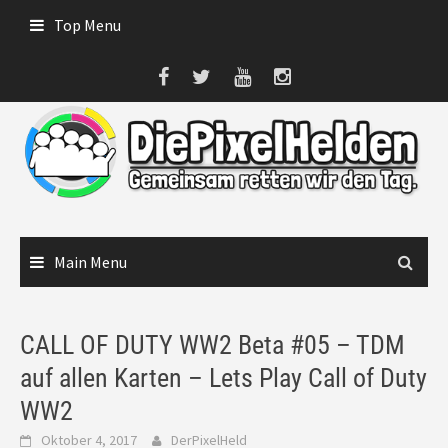
Skip
Top Menu
to
content
Main Menu
CALL OF DUTY WW2 Beta #05 – TDM
auf allen Karten – Lets Play Call of Duty
WW2
Oktober 4, 2017
DerPixelHeld