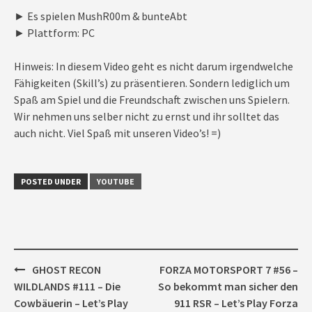
► Es spielen MushR00m & bunteAbt
► Plattform: PC
Hinweis: In diesem Video geht es nicht darum irgendwelche
Fähigkeiten (Skill’s) zu präsentieren. Sondern lediglich um
Spaß am Spiel und die Freundschaft zwischen uns Spielern.
Wir nehmen uns selber nicht zu ernst und ihr solltet das
auch nicht. Viel Spaß mit unseren Video’s! =)
POSTED UNDER
YOUTUBE
Post
GHOST RECON
FORZA MOTORSPORT 7 #56 –
navigation
WILDLANDS #111 – Die
So bekommt man sicher den
Cowbäuerin – Let’s Play
911 RSR – Let’s Play Forza