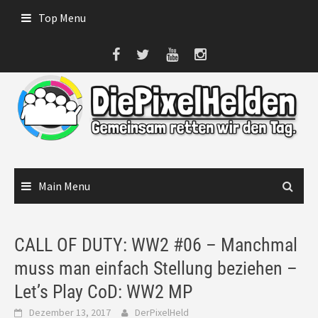
Skip
Top Menu
to
content
Main Menu
CALL OF DUTY: WW2 #06 – Manchmal
muss man einfach Stellung beziehen –
Let’s Play CoD: WW2 MP
Dezember 13, 2017
DerPixelHeld