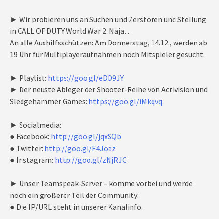
► Wir probieren uns an Suchen und Zerstören und Stellung
in CALL OF DUTY World War 2. Naja…
An alle Aushilfsschützen: Am Donnerstag, 14.12., werden ab
19 Uhr für Multiplayeraufnahmen noch Mitspieler gesucht.
► Playlist:
https://goo.gl/eDD9JY
► Der neuste Ableger der Shooter-Reihe von Activision und
Sledgehammer Games:
https://goo.gl/iMkqvq
► Socialmedia:
● Facebook:
http://goo.gl/jqxSQb
● Twitter:
http://goo.gl/F4Joez
● Instagram:
http://goo.gl/zNjRJC
► Unser Teamspeak-Server – komme vorbei und werde
noch ein größerer Teil der Community:
● Die IP/URL steht in unserer Kanalinfo.