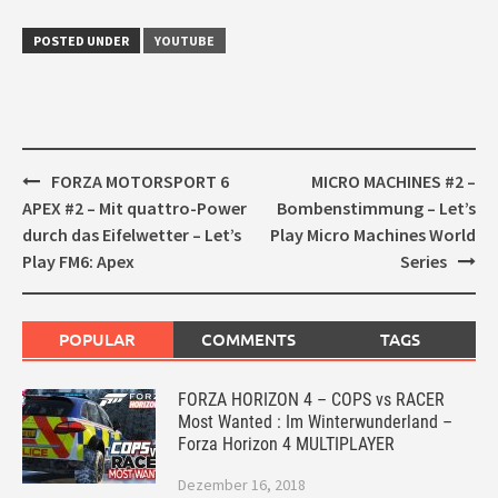
POSTED UNDER
YOUTUBE
Post
FORZA MOTORSPORT 6
MICRO MACHINES #2 –
navigation
APEX #2 – Mit quattro-Power
Bombenstimmung – Let’s
durch das Eifelwetter – Let’s
Play Micro Machines World
Play FM6: Apex
Series
POPULAR
COMMENTS
TAGS
FORZA HORIZON 4 – COPS vs RACER
Most Wanted : Im Winterwunderland –
Forza Horizon 4 MULTIPLAYER
Dezember 16, 2018