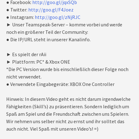
● Facebook:
http://goo.gl/jqxSQb
● Twitter:
http://goo.gl/F4Joez
● Instagram:
http://goo.gl/zNjRJC
► Unser Teamspeak-Server – komme vorbei und werde
noch ein größerer Teil der Community:
● Die IP/URL steht in unserer Kanalinfo.
► Es spielt der rAii
► Plattform: PC* & Xbox ONE
*Die PC Version wurde bis einschließlich dieser Folge noch
nicht verwendet.
● Verwendete Eingabegeräte: XBOX One Controller
Hinweis: In diesem Video geht es nicht darum irgendwelche
Fähigkeiten (Skill’s) zu präsentieren. Sondern lediglich um
Spaß am Spiel und die Freundschaft zwischen uns Spielern.
Wir nehmen uns selber nicht zu ernst und ihr solltet das
auch nicht. Viel Spaß mit unseren Video’s! =)