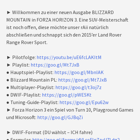
► Willkommen zu einer neuen Ausgabe BLIZZARD
MOUNTAIN in FORZA HORIZON 3. Eine SUV-Meisterschaft
ist noch offen, diese möchte unser rAii natürlich
abschließen und schnappt sich den 2015’er Land Rover
Range Rover Sport.
► Pilotfolge:
https://youtu.be/uE6fcLAKItM
► Playlist:
https://goo.gl/Mt7JxB
● Hauptspiel-Playlist:
https://goo.gl/MbnIAK
● Blizzard Mountain PL:
https://goo.gl/Mt7JxB
● Multiplayer-Playlist:
https://goo.gl/t3oj7z
● DWIF-Playlist:
https://goo.gl/pWESKt
● Tuning-Guide-Playlist:
https://goo.gl/Epu62w
► Forza Horizon 3 ein Spiel von Turn 10, Playground Games
und Microsoft:
http://goo.gl/GJBqZi
► DWIF-Format (DU wählst – ICH fahre)
● Formular:
http://goo.gl/forms/dVLceFln7zyU7Ldg2