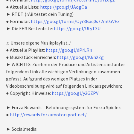
● Aktuelle Liste:
https://goo.gl/JAogQa
► RTDT (rAii testet dein Tuning)
● Formular:
https://goo.gl/forms/Oyr8Baq0s72mtGVE3
► Die FH3 Bestenliste:
https://goo.gl/UtyT3U
♫ Unsere eigene Musikplaylist ♪
● Aktuelle Playlist:
https://goo.gl/dPrLRn
● Musikstück einreichen:
https://goo.gl/K6nXZg
► WICHTIG: Zu ehren der Producer und Artisten sind unter
folgendem Link alle wichtigen Verlinkungen zusammen
gefasst. Aufgrund des wenigen Platzes in der
Videobeschreibung wird auf folgenden Link ausgewichen;
● Copyright Hinweise:
https://goo.gl/y2GZPV
► Forza Rewards – Belohnungssystem für Forza Spieler:
●
http://rewards.forzamotorsport.net/
► Socialmedia: