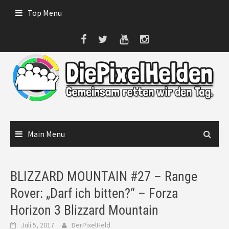
Skip
Top Menu
to
content
Main Menu
BLIZZARD MOUNTAIN #27 – Range
Rover: „Darf ich bitten?“ – Forza
Horizon 3 Blizzard Mountain
Juli 5, 2017
DerPixelHeld