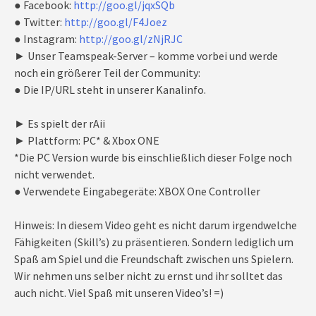
● Facebook:
http://goo.gl/jqxSQb
● Twitter:
http://goo.gl/F4Joez
● Instagram:
http://goo.gl/zNjRJC
► Unser Teamspeak-Server – komme vorbei und werde
noch ein größerer Teil der Community:
● Die IP/URL steht in unserer Kanalinfo.
► Es spielt der rAii
► Plattform: PC* & Xbox ONE
*Die PC Version wurde bis einschließlich dieser Folge noch
nicht verwendet.
● Verwendete Eingabegeräte: XBOX One Controller
Hinweis: In diesem Video geht es nicht darum irgendwelche
Fähigkeiten (Skill’s) zu präsentieren. Sondern lediglich um
Spaß am Spiel und die Freundschaft zwischen uns Spielern.
Wir nehmen uns selber nicht zu ernst und ihr solltet das
auch nicht. Viel Spaß mit unseren Video’s! =)