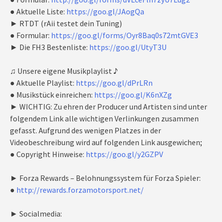
● Aktuelle Liste:
https://goo.gl/JAogQa
► RTDT (rAii testet dein Tuning)
● Formular:
https://goo.gl/forms/Oyr8Baq0s72mtGVE3
► Die FH3 Bestenliste:
https://goo.gl/UtyT3U
♫ Unsere eigene Musikplaylist ♪
● Aktuelle Playlist:
https://goo.gl/dPrLRn
● Musikstück einreichen:
https://goo.gl/K6nXZg
► WICHTIG: Zu ehren der Producer und Artisten sind unter
folgendem Link alle wichtigen Verlinkungen zusammen
gefasst. Aufgrund des wenigen Platzes in der
Videobeschreibung wird auf folgenden Link ausgewichen;
● Copyright Hinweise:
https://goo.gl/y2GZPV
► Forza Rewards – Belohnungssystem für Forza Spieler:
●
http://rewards.forzamotorsport.net/
► Socialmedia: