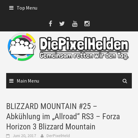
Skip
Top Menu
to
content
Main Menu
BLIZZARD MOUNTAIN #25 –
Abkühlung im „Allroad“ RS3 – Forza
Horizon 3 Blizzard Mountain
Juni 20, 2017
DerPixelHeld