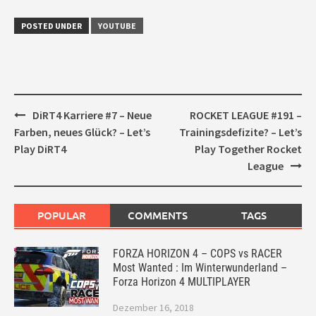
POSTED UNDER
YOUTUBE
Post
DiRT4 Karriere #7 – Neue
ROCKET LEAGUE #191 –
navigation
Farben, neues Glück? – Let’s
Trainingsdefizite? – Let’s
Play DiRT4
Play Together Rocket
League
POPULAR
COMMENTS
TAGS
FORZA HORIZON 4 – COPS vs RACER
Most Wanted : Im Winterwunderland –
Forza Horizon 4 MULTIPLAYER
Dezember 16, 2018