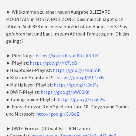
► Willkommen zu einer neuen Ausgabe BLIZZARD
MOUNTAIN in FORZA HORIZON 3. Diesmal schnappt sich
rAii den Audi RS3 den er erst kürzlichst im Haupt-Let’s Play
gefahren hat und baut im zum Allroad-Fahrzeug um. Ob das
gelingt?
► Pilotfolge:
https://youtu.be/uE6fcLAKItM
► Playlist:
https://goo.gl/Mt7JxB
● Hauptspiel-Playlist:
https://goo.gl/MbnIAK
● Blizzard Mountain PL:
https://goo.gl/Mt7JxB
● Multiplayer-Playlist:
https://goo.gl/t3oj7z
● DWIF-Playlist:
https://goo.gl/pWESKt
● Tuning-Guide-Playlist:
https://goo.gl/Epu62w
► Forza Horizon 3 ein Spiel von Turn 10, Playground Games
und Microsoft:
http://goo.gl/GJBqZi
► DWIF-Format (DU wählst – ICH fahre)
● Formular:
http://goo.gl/forms/dVLceFln7zyU7Ldg2