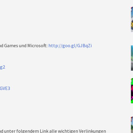
und Games und Microsoft:
http://goo.gl/GJBqZi
dg2
tGVE3
nd unter folgendem Link alle wichtigen Verlinkungen