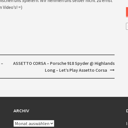
ischen uns Spielern. Wir nehmen uns selber nicht zu ernst
 Video’s! =)
A
 –
ASSETTO CORSA – Porsche 918 Spyder @ Highlands
Long – Let’s Play Assetto Corsa
ARCHIV
Archiv