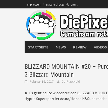
Skip
Impressum
Datenschutzerklärung
to
content
STARTSEITE
NEWS
REVIEW
VIDEOS
BLIZZARD MOUNTAIN #20 – Pure 
3 Blizzard Mountain
Februar 16, 2017
DerPixelHeld
► Es geht heute wieder auf den BLIZZARD MOUNTA
Hyprid Supersportler Acura/Honda NSX und macht ih