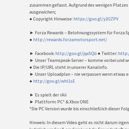
zusammen gefasst. Aufgrund des wenigen Platzes i
ausgewichen;
● Copyright Hinweise:
https://goo.gl/y2GZPV
► Forza Rewards – Belohnungssystem für Forza Sp
●
http://rewards.forzamotorsport.net/
► Facebook:
http://goo.gl/jqxSQb
● Twitter:
http:
► Unser Teamspeak-Server – komme vorbei und we
● Die IP/URL steht in unserer Kanalinfo.
► Unser Uploadplan – nie verpassen wenn etwas e
●
http://goo.gl/whl1sE
► Es spielt der rAii
► Plattform: PC* & Xbox ONE
*Die PC Version wurde bis einschließlich dieser Fo
Hinweis: In diesem Video geht es nicht darum irgen