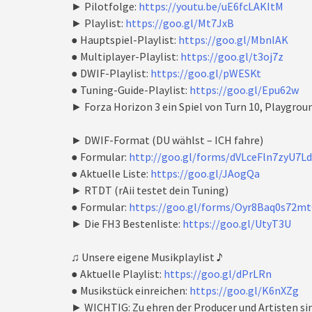
► Pilotfolge:
https://youtu.be/uE6fcLAKItM
► Playlist:
https://goo.gl/Mt7JxB
● Hauptspiel-Playlist:
https://goo.gl/MbnIAK
● Multiplayer-Playlist:
https://goo.gl/t3oj7z
● DWIF-Playlist:
https://goo.gl/pWESKt
● Tuning-Guide-Playlist:
https://goo.gl/Epu62w
► Forza Horizon 3 ein Spiel von Turn 10, Playgro
► DWIF-Format (DU wählst – ICH fahre)
● Formular:
http://goo.gl/forms/dVLceFln7zyU7L
● Aktuelle Liste:
https://goo.gl/JAogQa
► RTDT (rAii testet dein Tuning)
● Formular:
https://goo.gl/forms/Oyr8Baq0s72m
► Die FH3 Bestenliste:
https://goo.gl/UtyT3U
♫ Unsere eigene Musikplaylist ♪
● Aktuelle Playlist:
https://goo.gl/dPrLRn
● Musikstück einreichen:
https://goo.gl/K6nXZg
► WICHTIG: Zu ehren der Producer und Artisten si