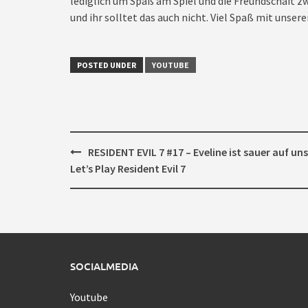
lediglich um Spaß am Spiel und die Freundschaft zw
und ihr solltet das auch nicht. Viel Spaß mit unseren
POSTED UNDER
YOUTUBE
Post
RESIDENT EVIL 7 #17 – Eveline ist sauer auf uns
navigation
Let’s Play Resident Evil 7
SOCIALMEDIA
Youtube